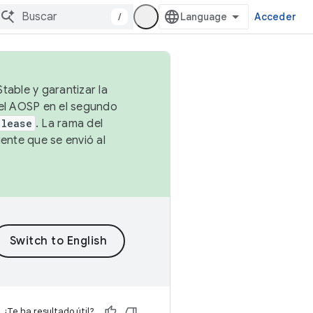
/
Acceder
table y garantizar la
 el AOSP en el segundo
elease
. La rama del
ente que se envió al
¿Te ha resultado útil?