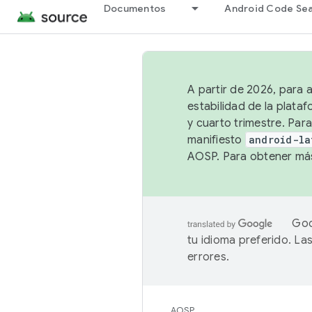
Documentos
Android Code Se
A partir de 2026, para 
estabilidad de la plata
y cuarto trimestre. Para
manifiesto
android-la
AOSP. Para obtener más
Goo
tu idioma preferido. L
errores.
AOSP