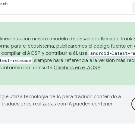
arch
alinearnos con nuestro modelo de desarrollo llamado Trunk S
forma para el ecosistema, publicaremos el código fuente en
 compilar el AOSP y contribuir a él, usa
android-latest-r
test-release
siempre hará referencia a la versión más reci
 información, consulta
Cambios en el AOSP
.
gle utiliza tecnología de IA para traducir contenido a
as traducciones realizadas con IA pueden contener