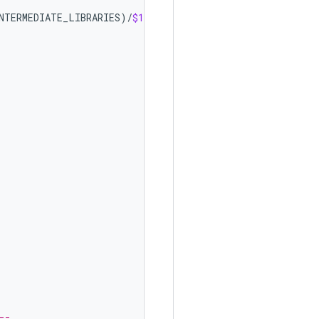
NTERMEDIATE_LIBRARIES
)
/
$1
--