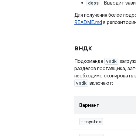
deps
. Выводит зав
Для получения более подр
README.md
в репозитории 
вндк
Подкоманда
vndk
загруж
разделов поставщика, зат
необходимо скопировать 
vndk
включают:
Вариант
--system