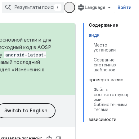
/
Войти
Содержание
вндк
основной ветки и для
Место
исходный код в AOSP
установки
ку
android-latest-
Создание
 самый последний
системных
здел «Изменения в
шаблонов
проверка-завис
Файл с
соответствующ
ими
библиотечными
тегами
зависимости
 оказалась полезной?