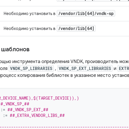
/
vendor
/
lib[64]
/
vndk-sp
Необходимо установить в
/
vendor
/
lib[64]
Необходимо установить в
х шаблонов
мощью инструмента определения VNDK, производитель мож
поля
VNDK_SP_LIBRARIES
,
VNDK_SP_EXT_LIBRARIES
и
EXTR
роцесс копирования библиотек в указанное место установ
R_DEVICE_NAME),$(TARGET_DEVICE)),)
##_VNDK_SP_##
:=
##_VNDK_SP_EXT_##
S
:=
##_EXTRA_VENDOR_LIBS_##
--------------------------------------------------------