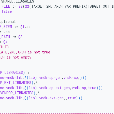
_FILE
:=
$$
(
$$
(
TARGET_2ND_ARCH_VAR_PREFIX
)
TARGET_OUT_I
false
E_STEM
:=
$1
=
_PATH
:=
$3
=
$4
UILT)
LATE_2ND_ARCH is not true
RCH is not empty
SP_LIBRARIES
)
,\

ne-vndk-lib
,
$(
lib
)
,
vndk-sp-gen
,
vndk-sp
,
)))
SP_EXT_LIBRARIES
)
,\

ne-vndk-lib
,
$(
lib
)
,
vndk-sp-ext-gen
,
vndk-sp
,
true
)))
_VENDOR_LIBRARIES
)
,\

ne-vndk-lib
,
$(
lib
)
,
vndk-ext-gen
,,
true
)))
--------------------------------------------------------