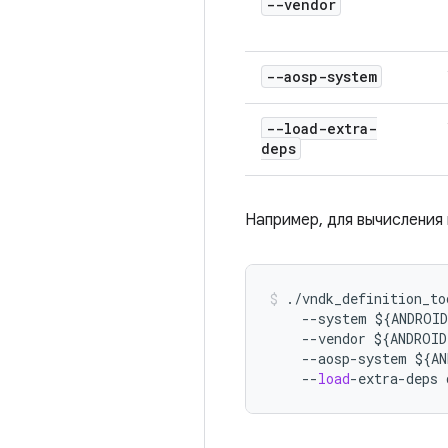
--vendor
--aosp-system
--load-extra-
deps
Например, для вычислени
./
vndk_definition_to
--
system
$
{
ANDROI
--
vendor
$
{
ANDROI
--
aosp
-
system
$
{
AN
--
load
-
extra
-
deps