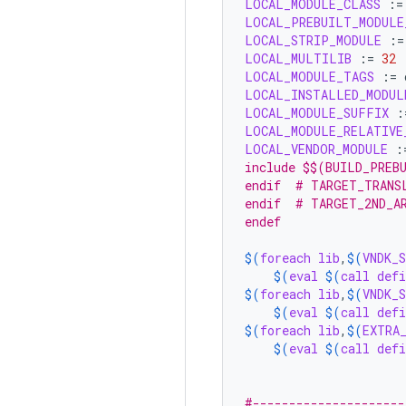
LOCAL_MODULE_CLASS
:=
LOCAL_PREBUILT_MODULE
LOCAL_STRIP_MODULE
:=
LOCAL_MULTILIB
:=
32
LOCAL_MODULE_TAGS
:=
LOCAL_INSTALLED_MODUL
LOCAL_MODULE_SUFFIX
:
LOCAL_MODULE_RELATIVE
LOCAL_VENDOR_MODULE
:
include $$(BUILD_PREB
endif  # TARGET_TRANS
endif  # TARGET_2ND_A
endef
$(
foreach
lib
,
$(
VNDK_
$(
eval
$(
call
defi
$(
foreach
lib
,
$(
VNDK_
$(
eval
$(
call
defi
$(
foreach
lib
,
$(
EXTRA
$(
eval
$(
call
defi
#---------------------