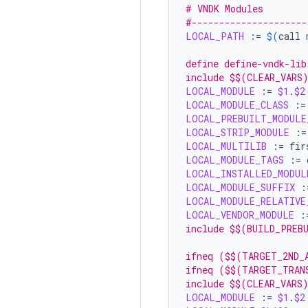
# VNDK Modules
#---------------------
LOCAL_PATH
:=
$(
call
define define-vndk-lib
include $$(CLEAR_VARS
LOCAL_MODULE
:=
$1
.
$2
LOCAL_MODULE_CLASS
:=
LOCAL_PREBUILT_MODULE
LOCAL_STRIP_MODULE
:=
LOCAL_MULTILIB
:=
LOCAL_MODULE_TAGS
:=
LOCAL_INSTALLED_MODUL
LOCAL_MODULE_SUFFIX
:
LOCAL_MODULE_RELATIVE
LOCAL_VENDOR_MODULE
:
include $$(BUILD_PREB
ifneq ($$(TARGET_2ND_
ifneq ($$(TARGET_TRAN
include $$(CLEAR_VARS
LOCAL_MODULE
:=
$1
.
$2