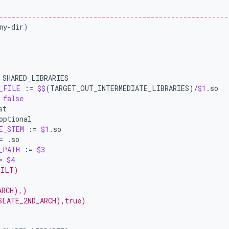
--------------------------------------------------------
my-dir
)
)
_FILE
:=
$$
(
TARGET_OUT_INTERMEDIATE_LIBRARIES
)
/
$1
false
E_STEM
:=
$1
=
_PATH
:=
$3
=
$4
UILT)
ARCH),)
SLATE_2ND_ARCH),true)
)