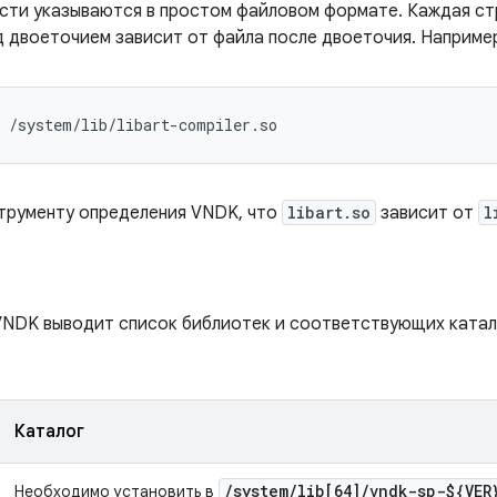
сти указываются в простом файловом формате. Каждая ст
ед двоеточием зависит от файла после двоеточия. Наприме
 /system/lib/libart-compiler.so
трументу определения VNDK, что
libart.so
зависит от
l
VNDK выводит список библиотек и соответствующих катал
Каталог
/
system
/
lib[64]
/
vndk-sp-${VER
Необходимо установить в