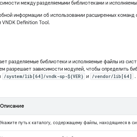
исимости между разделяемыми библиотеками и исполняемы
обной информации об использовании расширенных команд 
VNDK Definition Tool.
ает разделяемые библиотеки и исполняемые файлы из сист
ем разрешает зависимости модулей, чтобы определить би
в
/system/lib[64]/vndk-sp-${VER}
и
/vendor/lib[64]
.
Описание
Укажите путь к каталогу, содержащему файлы, находящиеся в с