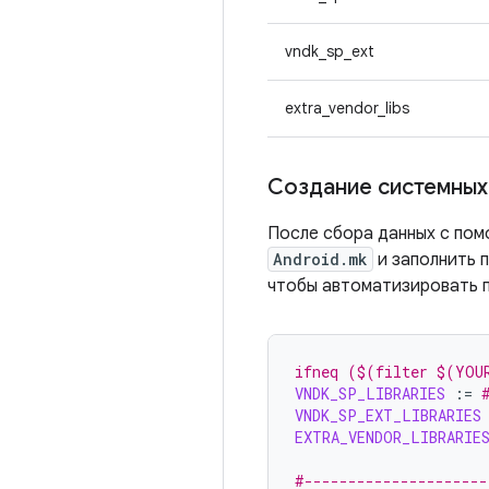
vndk_sp_ext
extra_vendor_libs
Создание системны
После сбора данных с по
Android.mk
и заполнить 
чтобы автоматизировать п
ifneq ($(filter $(YOU
VNDK_SP_LIBRARIES
:=
VNDK_SP_EXT_LIBRARIES
EXTRA_VENDOR_LIBRARIE
#---------------------