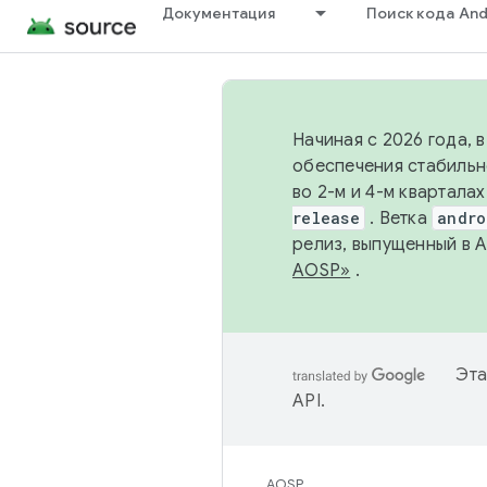
Документация
Поиск кода And
Начиная с 2026 года, 
обеспечения стабильн
во 2-м и 4-м квартала
release
. Ветка
andro
релиз, выпущенный в 
AOSP»
.
Эта
API
.
AOSP