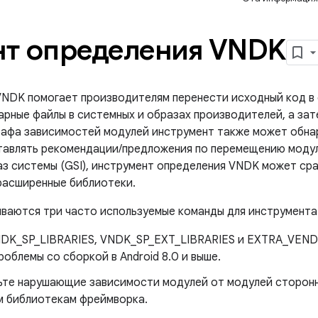
т определения VNDK
NDK помогает производителям перенести исходный код в с
арные файлы в системных и образах производителей, а за
рафа зависимостей модулей инструмент также может обна
тавлять рекомендации/предложения по перемещению модул
аз системы (GSI), инструмент определения VNDK может ср
 расширенные библиотеки.
ваются три часто используемые команды для инструмента
NDK_SP_LIBRARIES, VNDK_SP_EXT_LIBRARIES и EXTRA_VEND
облемы со сборкой в ​​Android 8.0 и выше.
ьте нарушающие зависимости модулей от модулей сторон
 библиотекам фреймворка.