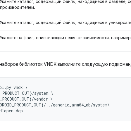
Укажите каталог, содержащий файлы, находящиеся в разделе, 
производителем.
Укажите каталог, содержащий файлы, находящиеся в универсаль
Укажите на файл, описывающий неявные зависимости, например
я наборов библиотек VNDK выполните следующую подкома
ol
.
py
vndk
\
D_PRODUCT_OUT
}
/
system
D_PRODUCT_OUT
}
/
vendor
DROID_PRODUCT_OUT
}
/../
generic_arm64_ab
/
system
dlopen
.
dep