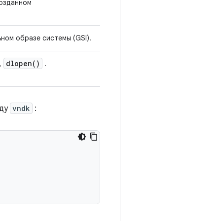
созданном
ном образе системы (GSI).
dlopen(
)
,
.
нду
vndk
: