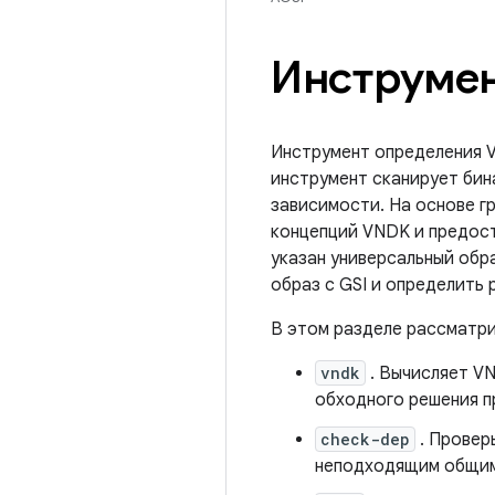
Инструмен
Инструмент определения V
инструмент сканирует бин
зависимости. На основе г
концепций VNDK и предос
указан универсальный обр
образ с GSI и определить
В этом разделе рассматри
vndk
. Вычисляет V
обходного решения пр
check-dep
. Провер
неподходящим общим