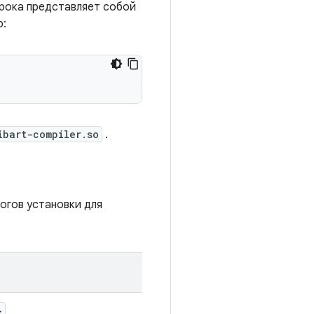
рока представляет собой
р:
ibart-compiler.so
.
огов установки для
}