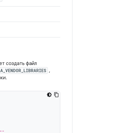
ет создать файл
A_VENDOR_LIBRARIES
,
ки.
--