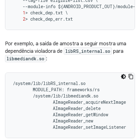
--
tag
-
file
eligible
-
list
.
csv
--
module
-
info
$
{
ANDROID_PRODUCT_OUT
}
/
module
-
i
1
>
check_dep
.
txt
2
>
check_dep_err
.
txt
Por exemplo, a saída de amostra a seguir mostra uma
dependência violadora de
libRS_internal.so
para
libmediandk.so
:
/
system
/
lib
/
libRS_internal
.
so
MODULE_PATH
:
frameworks
/
rs
/
system
/
lib
/
libmediandk
.
so
AImageReader_acquireNextImage
AImageReader_delete
AImageReader_getWindow
AImageReader_new
AImageReader_setImageListener