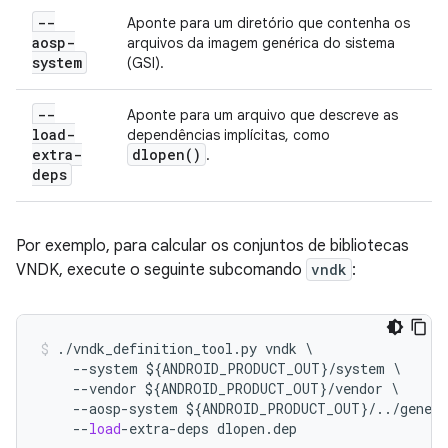
--
Aponte para um diretório que contenha os
aosp-
arquivos da imagem genérica do sistema
system
(GSI).
--
Aponte para um arquivo que descreve as
load-
dependências implícitas, como
extra-
dlopen(
)
.
deps
Por exemplo, para calcular os conjuntos de bibliotecas
VNDK, execute o seguinte subcomando
vndk
:
./
vndk_definition_tool
.
py
vndk
\
--
system
$
{
ANDROID_PRODUCT_OUT
}
/
system
--
vendor
$
{
ANDROID_PRODUCT_OUT
}
/
vendor
--
aosp
-
system
$
{
ANDROID_PRODUCT_OUT
}
/../
gener
--
load
-
extra
-
deps
dlopen
.
dep