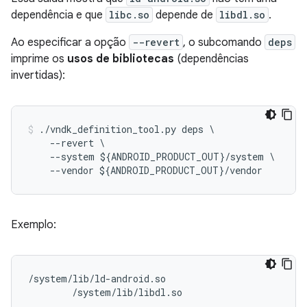
dependência e que
libc.so
depende de
libdl.so
.
Ao especificar a opção
--revert
, o subcomando
deps
imprime os
usos de bibliotecas
(dependências
invertidas):
./
vndk_definition_tool
.
py
deps
\
--
revert
--
system
$
{
ANDROID_PRODUCT_OUT
}
/
system
--
vendor
$
{
ANDROID_PRODUCT_OUT
}
/
vendor
Exemplo:
/system/lib/ld-android.so

        /system/lib/libdl.so
