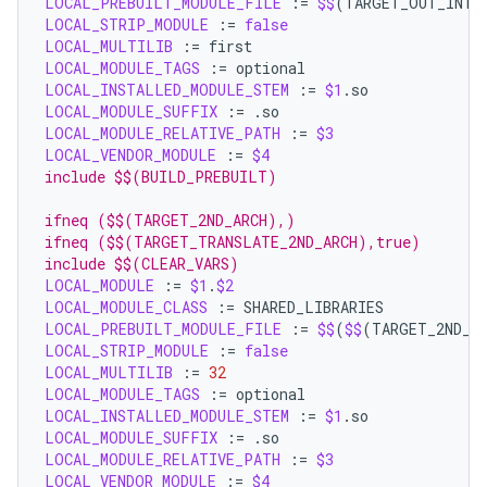
LOCAL_PREBUILT_MODULE_FILE
:=
$$
(
TARGET_OUT_INTE
LOCAL_STRIP_MODULE
:=
false
LOCAL_MULTILIB
:=
LOCAL_MODULE_TAGS
:=
LOCAL_INSTALLED_MODULE_STEM
:=
$1
LOCAL_MODULE_SUFFIX
:=
LOCAL_MODULE_RELATIVE_PATH
:=
$3
LOCAL_VENDOR_MODULE
:=
$4
include $$(BUILD_PREBUILT)
ifneq ($$(TARGET_2ND_ARCH),)
ifneq ($$(TARGET_TRANSLATE_2ND_ARCH),true)
include $$(CLEAR_VARS)
LOCAL_MODULE
:=
$1
.
$2
LOCAL_MODULE_CLASS
:=
LOCAL_PREBUILT_MODULE_FILE
:=
$$
(
$$
(
TARGET_2ND_A
LOCAL_STRIP_MODULE
:=
false
LOCAL_MULTILIB
:=
32
LOCAL_MODULE_TAGS
:=
LOCAL_INSTALLED_MODULE_STEM
:=
$1
LOCAL_MODULE_SUFFIX
:=
LOCAL_MODULE_RELATIVE_PATH
:=
$3
LOCAL_VENDOR_MODULE
:=
$4