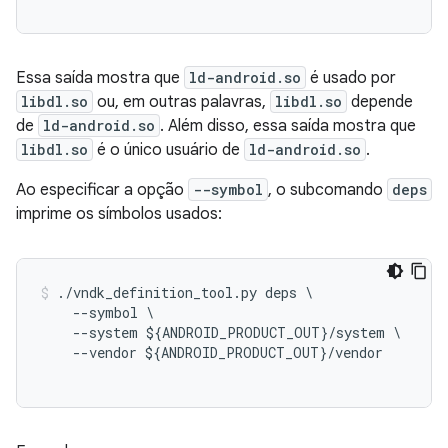
Essa saída mostra que
ld-android.so
é usado por
libdl.so
ou, em outras palavras,
libdl.so
depende
de
ld-android.so
. Além disso, essa saída mostra que
libdl.so
é o único usuário de
ld-android.so
.
Ao especificar a opção
--symbol
, o subcomando
deps
imprime os símbolos usados:
./
vndk_definition_tool
.
py
deps
\
--
symbol
--
system
$
{
ANDROID_PRODUCT_OUT
}
/
system
--
vendor
$
{
ANDROID_PRODUCT_OUT
}
/
vendor