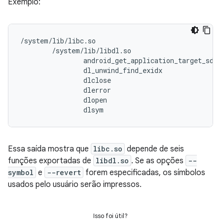
Exemplo:
/system/lib/libc.so

        /system/lib/libdl.so

                android_get_application_target_sdk_
                dl_unwind_find_exidx

                dlclose

                dlerror

                dlopen

                dlsym
Essa saída mostra que
libc.so
depende de seis
funções exportadas de
libdl.so
. Se as opções
--
symbol
e
--revert
forem especificadas, os símbolos
usados pelo usuário serão impressos.
Isso foi útil?