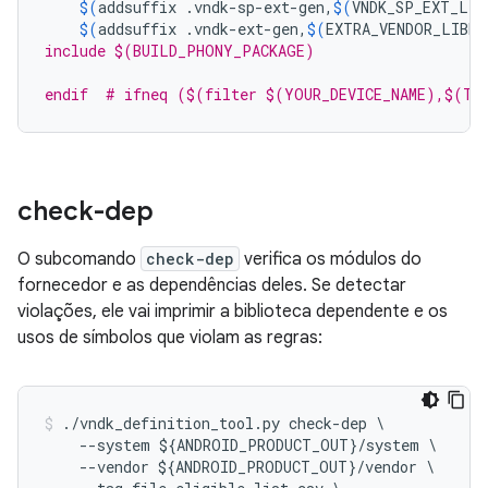
$(
addsuffix
.vndk-sp-ext-gen,
$(
VNDK_SP_EXT_LIB
$(
addsuffix
.vndk-ext-gen,
$(
EXTRA_VENDOR_LIBRA
include $(BUILD_PHONY_PACKAGE)
endif  # ifneq ($(filter $(YOUR_DEVICE_NAME),$(TA
check-dep
O subcomando
check-dep
verifica os módulos do
fornecedor e as dependências deles. Se detectar
violações, ele vai imprimir a biblioteca dependente e os
usos de símbolos que violam as regras:
./
vndk_definition_tool
.
py
check
-
dep
\
--
system
$
{
ANDROID_PRODUCT_OUT
}
/
system
--
vendor
$
{
ANDROID_PRODUCT_OUT
}
/
vendor