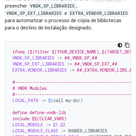
preencher
VNDK_SP_LIBRARIES
,
VNDK_SP_EXT_LIBRARIES
e
EXTRA_VENDOR_LIBRARIES
para automatizar o processo de cópia de bibliotecas
para o destino de instalação designado.
ifneq ($(filter $(YOUR_DEVICE_NAME),$(TARGET_DEVI
VNDK_SP_LIBRARIES
:=
##_VNDK_SP_##
VNDK_SP_EXT_LIBRARIES
:=
##_VNDK_SP_EXT_##
EXTRA_VENDOR_LIBRARIES
:=
##_EXTRA_VENDOR_LIBS_##
#-------------------------------------------------
# VNDK Modules
#-------------------------------------------------
LOCAL_PATH
:=
$(
call
my-dir
)
define define-vndk-lib
include $$(CLEAR_VARS)
LOCAL_MODULE
:=
$1
.
$2
LOCAL_MODULE_CLASS
:=