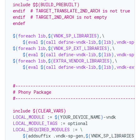
include $$(BUILD_PREBUILT)
endif  # TARGET_TRANSLATE_2ND_ARCH is not true
endif  # TARGET_2ND_ARCH is not empty
endef
$(
foreach
lib
,
$(
VNDK_SP_LIBRARIES
)
,\

$(
eval
$(
call
define-vndk-lib
,
$(
lib
)
,
vndk-sp-g
$(
foreach
lib
,
$(
VNDK_SP_EXT_LIBRARIES
)
,\

$(
eval
$(
call
define-vndk-lib
,
$(
lib
)
,
vndk-sp-e
$(
foreach
lib
,
$(
EXTRA_VENDOR_LIBRARIES
)
,\

$(
eval
$(
call
define-vndk-lib
,
$(
lib
)
,
vndk-ext-
#-------------------------------------------------
# Phony Package
#-------------------------------------------------
include $(CLEAR_VARS)
LOCAL_MODULE
:=
$(
YOUR_DEVICE_NAME
)
LOCAL_MODULE_TAGS
:=
LOCAL_REQUIRED_MODULES
:=
\
$(
addsuffix
.vndk-sp-gen,
$(
VNDK_SP_LIBRARIES
))