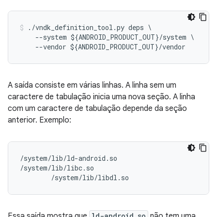
./
vndk_definition_tool
.
py
deps
\
--
system
$
{
ANDROID_PRODUCT_OUT
}
/
system
--
vendor
$
{
ANDROID_PRODUCT_OUT
}
/
vendor
A saída consiste em várias linhas. A linha sem um
caractere de tabulação inicia uma nova seção. A linha
com um caractere de tabulação depende da seção
anterior. Exemplo:
/system/lib/ld-android.so

/system/lib/libc.so

        /system/lib/libdl.so
Essa saída mostra que
ld-android.so
não tem uma