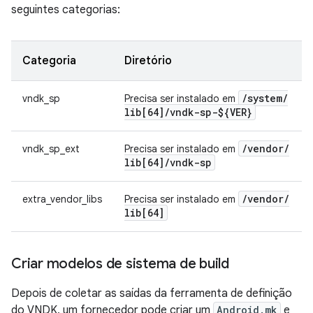
seguintes categorias:
Categoria
Diretório
/
system
/
vndk_sp
Precisa ser instalado em
lib[64]
/
vndk-sp-${VER}
/
vendor
/
vndk_sp_ext
Precisa ser instalado em
lib[64]
/
vndk-sp
/
vendor
/
extra_vendor_libs
Precisa ser instalado em
lib[64]
Criar modelos de sistema de build
Depois de coletar as saídas da ferramenta de definição
do VNDK, um fornecedor pode criar um
Android.mk
e