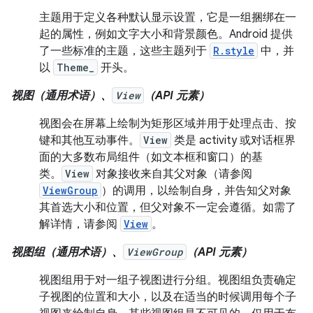
主题用于定义各种默认显示设置，它是一组捆绑在一
起的属性，例如文字大小和背景颜色。Android 提供
了一些标准的主题，这些主题列于
R.style
中，并
以
Theme_
开头。
视图（通用术语）、
View
（API 元素）
视图会在屏幕上绘制为矩形区域并用于处理点击、按
键和其他互动事件。
View
类是 activity 或对话框界
面的大多数布局组件（如文本框和窗口）的基
类。
View
对象接收来自其父对象（请参阅
ViewGroup
）的调用，以绘制自身，并告知父对象
其首选大小和位置，但父对象不一定会遵循。如需了
解详情，请参阅
View
。
视图组（通用术语）、
ViewGroup
（API 元素）
视图组用于对一组子视图进行分组。视图组负责确定
子视图的位置和大小，以及在适当的时候调用每个子