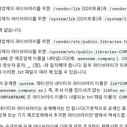
급업체의 라이브러리를 위한
/vendor/lib
(32비트용)과
/vendor
업체의 라이브러리를 위한
/system/lib
(32비트용)과
/system/l
음과 같습니다.
급업체의 라이브러리를 위한
/vendor/etc/public.libraries.t
업체의 라이브러리를 위한
/system/etc/public.libraries-COM
NAME
은 제조업체 이름을 나타냅니다(예:
awesome.company
).
CO
 즉 영숫자 문자, _, .(점), -와 일치해야 합니다. 일부 라이브러리
 이러한 .txt 파일이 여러 개 있을 수 있습니다.
서 공개한
system
파티션의 네이티브 라이브러리 이름은
lib*CO
awesome.company.so
). 즉, 회사 이름 접미사가 없는
libFoo.so
COMPANYNAME
은 라이브러리 이름이 나열되는 txt 파일 이름의
COM
 네이티브 라이브러리는 공개해서는 안 됩니다(기본적으로 공개인 표
급업체 또는 기기 제조업체에서 추가한 라이브러리만 앱에서 액세스할 
.0부터는 공급업체 공개 라이브러리에 다음과 같은 추가적인 제한사항 및