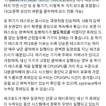
frameworks/base/tests/TouchLatency
에서 제공되며
터치 지연 시간 및 공 튕기기, 이렇게 두 가지 모드를 포함합니
다(오른쪽 상단의 버튼을 클릭하여 모드 전환 가능).
공 튀기기 테스트는 표시되는 과정처럼 단순하며, 사용자 입력
과 상관없이 공이 화면을 중심으로 계속해서 튕깁니다. 또한 이
테스트는 완벽하게 실행하기가
압도적으로
어렵지만 프레임 드
롭 없는 실행에 근접할수록 기기의 상태는 더 좋습니다. 공 튀기
기 테스트가 까다로운 이유는 비록 단순한 테스트이기는 하지
만 매우 낮은 클럭에서 실행되는 완벽한 일관성을 지닌 워크로
드이기 때문입니다. 여기서는 기기에 주파수 거버너가 있다고
가정하며, 대신 기기가 고정된 클럭에서 실행되는 경우 공 튀기
기 테스트를 처음 실행할 때 CPU/GPU를 거의 최소 수준으로
다운클럭해야 합니다. 시스템이 중단되고 클럭이 유휴에 가깝
게 드롭되면 프레임당 요구되는 CPU/GPU 시간이 증가합니다.
공을 보고 버벅거림이 있는지 확인할 수 있으며, systrace에서
누락된 프레임도 볼 수 있습니다.
워크로드가 매우 일관적인 만큼 UI 파이프라인 대신 각 프레임
이 누락되는 동안 시스템에서 정확히 무엇이 실행되고 있는지