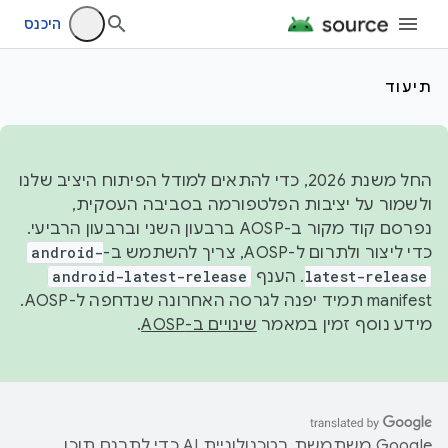
היכנס
תיעוד
החל משנת 2026, כדי להתאים למודל הפיתוח היציב שלנו
ולשמור על יציבות הפלטפורמה בסביבה העסקית,
נפרסם קוד מקור ב-AOSP ברבעון השני וברבעון הרביעי.
כדי ליצור ולתרום ל-AOSP, צריך להשתמש ב-
android-
latest-release
. הענף
android-latest-release
manifest תמיד יפנה לגרסה האחרונה שנדחפה ל-AOSP.
מידע נוסף זמין במאמר
שינויים ב-AOSP
.
‫Google משתמשת בטכנולוגיית AI כדי לתרגם תוכן