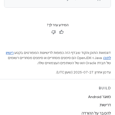
המידע עזר לך?
דוגמאות התוכן והקוד שבדף הזה כפופות לרישיונות המפורטים בקטע
רישיון
לתוכן
.‏ Java ו-OpenJDK הם סימנים מסחריים או סימנים מסחריים רשומים
של חברת Oracle ו/או של השותפים העצמאיים שלה.
עדכון אחרון: 2025-07-27 (שעון UTC).
BUILD
מאגר Android
דרישות
להסבר על ההורדה