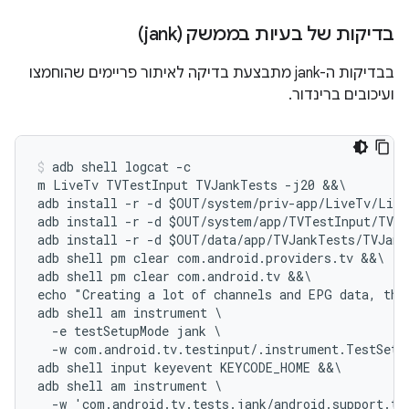
בדיקות של בעיות בממשק (jank)
בבדיקות ה-jank מתבצעת בדיקה לאיתור פריימים שהוחמצו
ועיכובים ברינדור.
adb shell logcat -c

m LiveTv TVTestInput TVJankTests -j20 &&\

adb install -r -d $OUT/system/priv-app/LiveTv/Live
adb install -r -d $OUT/system/app/TVTestInput/TVTe
adb install -r -d $OUT/data/app/TVJankTests/TVJank
adb shell pm clear com.android.providers.tv &&\

adb shell pm clear com.android.tv &&\

echo "Creating a lot of channels and EPG data, thi
adb shell am instrument \

  -e testSetupMode jank \

  -w com.android.tv.testinput/.instrument.TestSetup
adb shell input keyevent KEYCODE_HOME &&\

adb shell am instrument \
