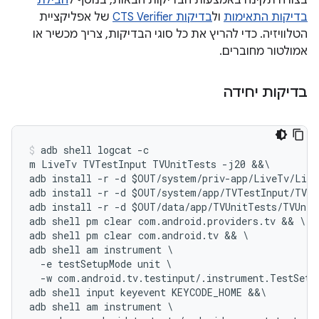
בצורה תקינה באמצעות הבדיקות הבאות, בנוסף ל
חבילת
בדיקות התאימות
ול
בדיקות CTS Verifier
של אפליקציית
הטלוויזיה. כדי להריץ את כל סוגי הבדיקות, צריך מכשיר או
אמולטור מחוברים.
בדיקות יחידה
adb shell logcat -c

m LiveTv TVTestInput TVUnitTests -j20 &&\

adb install -r -d $OUT/system/priv-app/LiveTv/Live
adb install -r -d $OUT/system/app/TVTestInput/TVTe
adb install -r -d $OUT/data/app/TVUnitTests/TVUnit
adb shell pm clear com.android.providers.tv && \

adb shell pm clear com.android.tv && \

adb shell am instrument \

  -e testSetupMode unit \

  -w com.android.tv.testinput/.instrument.TestSetup
adb shell input keyevent KEYCODE_HOME &&\

adb shell am instrument \
