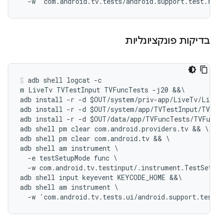
בדיקות פונקציונליות
adb shell logcat -c

m LiveTv TVTestInput TVFuncTests -j20 &&\

adb install -r -d $OUT/system/priv-app/LiveTv/Live
adb install -r -d $OUT/system/app/TVTestInput/TVTe
adb install -r -d $OUT/data/app/TVFuncTests/TVFunc
adb shell pm clear com.android.providers.tv && \

adb shell pm clear com.android.tv && \

adb shell am instrument \

  -e testSetupMode func \

  -w com.android.tv.testinput/.instrument.TestSetup
adb shell input keyevent KEYCODE_HOME &&\

adb shell am instrument \
