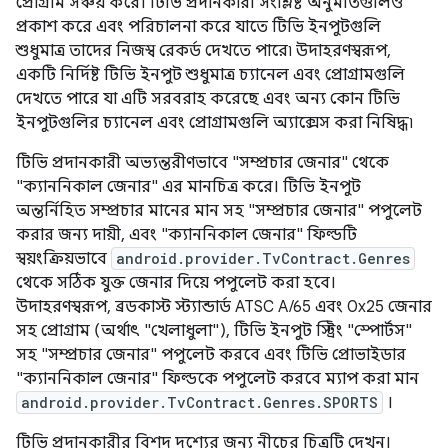
প্রোগ্রাম সঞ্চয় করে। টিভি প্রদানকারী সংশ্লিষ্ট অনুমতিগুলিও
প্রকাশ করে এবং পরিচালনা করে যাতে টিভি ইনপুটগুলি
শুধুমাত্র তাদের নিজস্ব রেকর্ড দেখতে পারে৷ উদাহরণস্বরূপ,
একটি নির্দিষ্ট টিভি ইনপুট শুধুমাত্র চ্যানেল এবং প্রোগ্রামগুলি
দেখতে পারে যা এটি সরবরাহ করেছে এবং অন্য কোন টিভি
ইনপুটগুলির চ্যানেল এবং প্রোগ্রামগুলি অ্যাক্সেস করা নিষিদ্ধ৷
টিভি প্রদানকারী অভ্যন্তরীণভাবে "সম্প্রচার জেনার" থেকে
"ক্যাননিকাল জেনার" এর মানচিত্র করে। টিভি ইনপুট
অন্তর্নিহিত সম্প্রচার মানের মান সহ "সম্প্রচার জেনার" পপুলেট
করার জন্য দায়ী, এবং "ক্যাননিকাল জেনার" ফিল্ডটি
স্বয়ংক্রিয়ভাবে
android.provider.TvContract.Genres
থেকে সঠিক যুক্ত জেনার দিয়ে পপুলেট করা হবে।
উদাহরণস্বরূপ, ব্রডকাস্ট স্ট্যান্ডার্ড ATSC A/65 এবং 0x25 জেনার
সহ প্রোগ্রাম (অর্থাৎ "খেলাধুলা"), টিভি ইনপুট স্ট্রিং "স্পোর্টস"
সহ "সম্প্রচার জেনার" পপুলেট করবে এবং টিভি প্রোভাইডার
"ক্যাননিকাল জেনার" ফিল্ডকে পপুলেট করবে ম্যাপ করা মান
android.provider.TvContract.Genres.SPORTS
।
টিভি প্রদানকারীর বিশদ দৃশ্যের জন্য নীচের চিত্রটি দেখুন।