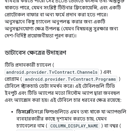
ব্যবহার করতে পারে৷ সেই BLOB ডেটাতে কাস্টম তথ্য অন্তর্ভুক্ত
থাকতে পারে, যেমন সংশ্লিষ্ট টিউনার ফ্রিকোয়েন্সি, এবং একটি
প্রোটোকল বাফার বা অন্য ফর্মে প্রদান করা হতে পারে।
অনুসন্ধানে কিছু চ্যানেল অনুপলব্ধ করার জন্য একটি
অনুসন্ধানযোগ্য ক্ষেত্র উপলব্ধ (যেমন বিষয়বস্তু সুরক্ষার জন্য
দেশ-নির্দিষ্ট প্রয়োজনীয়তা পূরণ করা)।
ডাটাবেস ক্ষেত্রের উদাহরণ
টিভি প্রদানকারী চ্যানেল (
android.provider.TvContract.Channels
) এবং
প্রোগ্রাম (
android.provider.TvContract.Programs
)
টেবিলে স্ট্রাকচার্ড ডেটা সমর্থন করে। এই টেবিলগুলি টিভি
ইনপুট এবং টিভি অ্যাপের মতো সিস্টেম অ্যাপ দ্বারা জনবহুল
এবং অ্যাক্সেস করা হয়। এই টেবিলে চার ধরনের ক্ষেত্র রয়েছে:
ডিসপ্লে:
ডিসপ্লে ফিল্ডগুলিতে এমন তথ্য থাকে যা অ্যাপগুলি
ব্যবহারকারীর কাছে দৃশ্যমান করতে চায়, যেমন
চ্যানেলের নাম (
COLUMN_DISPLAY_NAME
) বা নম্বর (