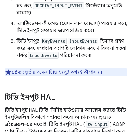
হয় এবং
RECEIVE_INPUT_EVENT
সিস্টেমের অনুমতি
রয়েছে৷
অ্যাক্টিভেশন কীকোড (যেমন লাল বোতাম) পাওয়ার পরে,
টিভি ইনপুট সম্প্রচার অ্যাপ সক্রিয় করে।
টিভি ইনপুট
KeyEvents
InputEvents
হিসাবে গ্রহণ
করে এবং সম্প্রচার অ্যাপটি ফোকাস এবং খারিজ না হওয়া
পর্যন্ত
InputEvents
পরিচালনা করে৷
দ্রষ্টব্য
: তৃতীয় পক্ষের টিভি ইনপুট কখনই কী পায় না।
টিভি ইনপুট HAL
টিভি ইনপুট HAL টিভি-নির্দিষ্ট হার্ডওয়্যার অ্যাক্সেস করতে টিভি
ইনপুটগুলির বিকাশে সহায়তা করে। অন্যান্য অ্যান্ড্রয়েড
এইচএএল-এর মতোই, টিভি ইনপুট HAL (
tv_input
) AOSP
সোর্স ট্রি-তে উপলব্ধ এবং বিক্রেতা এটির বাস্তবায়ন বিকাশ করে।