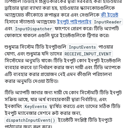
টিপগুলি ডিভাইস প্রস্তুতকারকের দ্বারা সরবরাহ করা হার্ডওয়্যার
ড্রাইভার দ্বারা ব্যাখ্যা করা হয়, হার্ডওয়্যার স্ক্যানকোডগুলিকে
অ্যান্ড্রয়েড কীকোডে রূপান্তর করে এবং সেগুলিকে
কী ইভেন্ট
হিসাবে স্ট্যান্ডার্ড অ্যান্ড্রয়েড
ইনপুট পাইপলাইন
InputReader
এবং
InputDispatcher
ফাংশনে প্রেরণ করে৷ টিভি অ্যাপটি
ফোকাসে থাকলে এগুলি ঘুরে ইভেন্টগুলিকে ট্রিগার করে৷
শুধুমাত্র সিস্টেম টিভি ইনপুটগুলি
InputEvents
পাওয়ার
যোগ্য, এবং শুধুমাত্র যদি তাদের
RECEIVE_INPUT_EVENT
সিস্টেমের অনুমতি থাকে৷ টিভি ইনপুট কোন ইনপুট ইভেন্টগুলি
ব্যবহার করবে তা নির্ধারণ করার জন্য দায়ী এবং টিভি অ্যাপকে
এটি ব্যবহার করার প্রয়োজন নেই এমন কীগুলি পরিচালনা
করার অনুমতি দেওয়া উচিত৷
টিভি অ্যাপটি জানার জন্য দায়ী যে কোন সিস্টেমটি টিভি ইনপুট
সক্রিয় আছে, যার অর্থ ব্যবহারকারী দ্বারা নির্বাচিত, এবং
ইনকামিং
KeyEvents
দ্ব্যর্থিত করতে এবং তাদের সঠিক টিভি
ইনপুট ম্যানেজার সেশনে রুট করার জন্য,
dispatchInputEvent()
ইভেন্টটি সংশ্লিষ্ট টিভি ইনপুটে
পাঠানোর জন্য কল করে। .