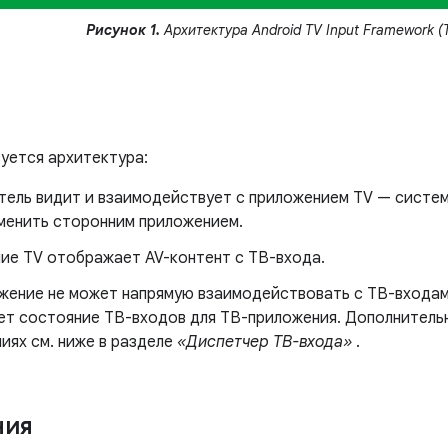
Рисунок 1.
Архитектура Android TV Input Framework (T
зуется архитектура:
тель видит и взаимодействует с приложением TV — систе
аменить сторонним приложением.
ие TV отображает AV-контент с ТВ-входа.
жение не может напрямую взаимодействовать с ТВ-входам
ет состояние ТВ-входов для ТВ-приложения. Дополнительн
иях см. ниже в разделе
«Диспетчер ТВ-входа»
.
ния