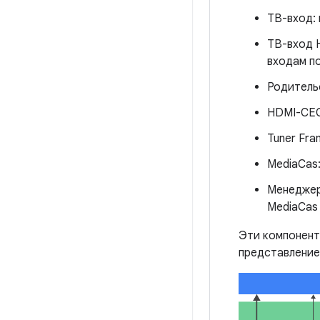
ТВ-вход:
ТВ-вход 
входам по
Родитель
HDMI-CEC
Tuner Fra
MediaCas
Менеджер
MediaCas
Эти компонент
представление 