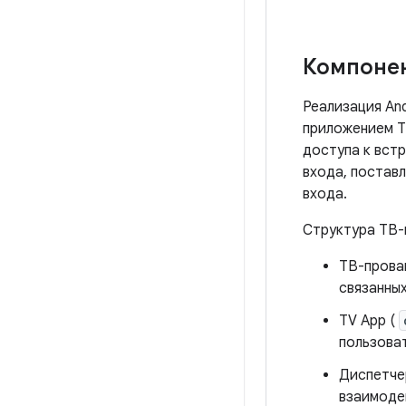
Компоне
Реализация And
приложением T
доступа к вст
входа, постав
входа.
Структура ТВ-
ТВ-прова
связанных
TV App (
пользова
Диспетче
взаимоде