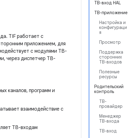
ТВ-вход HAL
ТВ-приложение
Настройка и
конфигураци
я
да. TIF работает с
Просмотр
сторонним приложением, для
имодействует с модулями ТВ-
Поддержка
сторонних
и, через диспетчер ТВ-
ТВ-входов
Полезные
ресурсы
Родительский
ных каналов, программ и
контроль
ТВ-
провайдер
батывает взаимодействие с
Менеджер
ТВ-входа
оляет ТВ-входам
ТВ-вход