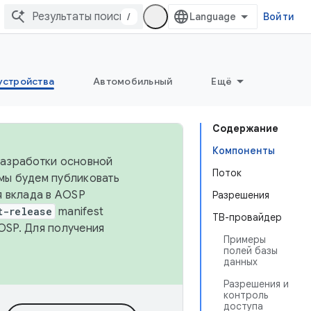
/
Войти
устройства
Автомобильный
Ещё
Содержание
Компоненты
 разработки основной
Поток
 мы будем публиковать
я вклада в AOSP
Разрешения
t-release
manifest
ТВ-провайдер
OSP. Для получения
Примеры
полей базы
данных
Разрешения и
контроль
доступа