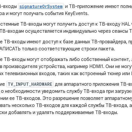
В-входы
signatureOrSystem
и ТВ-приложение имеют полны
а и могут получать события KeyEvents.
истемные ТВ-входы могут получить доступ к ТВ-входу HAL 
 ТВ-входам осуществляется индивидуально через сеансы T
 ТВ-входы имеют доступ к базе данных ТВ-провайдера, пр
АПИСАТЬ только соответствующие строки пакета.
е ТВ-входы могут отображать либо собственный контент, 
в производителя устройства, например HDMI1. Они не могу
х телевизионных входов, таких как встроенный тюнер или 
ние
TV_INPUT_HARDWARE
для аппаратного приложения ТВ-в
 о необходимости уведомить службу ТВ-входа при загрузк
ении ее ТВ-входов. Это разрешение позволяет аппаратно
вать несколько ТВ-входов для каждой службы ТВ-входа, 
ски добавлять и удалять поддерживаемые ТВ-входы.