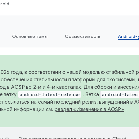
roid
Основные темы
Совместимость
Android-
2026 года, в соответствии с нашей моделью стабильной
я обеспечения стабильности платформы для экосистемы,
од в AOSP во 2-м и 4-м кварталах. Для сборки и внесени
е ветку
android-latest-release
. Ветка
android-lates
ет ссылаться на самый последний релиз, выпущенный в A
льной информации см.
раздел «Изменения в AOSP»
.