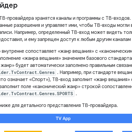
айдер
 ТВ-провайдера хранятся каналы и программы с ТВ-входов
анные разрешения и управляет ими, чтобы ТВ-входы могли 
аписи. Например, определенный ТВ-вход может видеть толь
едоставил, и ему запрещен доступ к любым другим каналам
 внутренне сопоставляет «жанр вещания» с «канонически
аполнение «жанра вещания» значением базового стандарта
 жанр» будет автоматически заполнено правильным связан
ider.TvContract.Genres
. Например, при стандарте вещан
что означает «Спорт»), ТВ-вход заполнит «жанр вещания» 
заполнит поле «канонический жанр» строкой сопоставлен
ider.TvContract.Genres.SPORTS
.
 ниже для детального представления ТВ-провайдера.