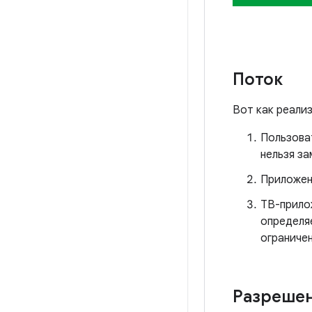
Поток
Вот как реали
Пользова
нельзя з
Приложен
ТВ-прило
определя
ограничен
Разреше