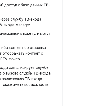
й доступ к базе данных ТВ-
через службу ТВ-входа.
V-входа Manager.
ивязанный к пакету, и могут
либо контент со сквозных
т отображать контент с
IPTV-тюнер.
хода сигнализирует службе
е о вызове службы ТВ-входа
му приложению ТВ-входа
а также иметь возможность