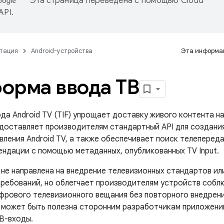
Эта страница переведена с помощью
Cloud
 API
.
тация
Android-устройства
Эта информац
орма ввода ТВ
а Android TV (TIF) упрощает доставку живого контента на 
редоставляет производителям стандартный API для создани
вления Android TV, а также обеспечивает поиск телепереда
ендации с помощью метаданных, опубликованных TV Input.
не направлена ​​на внедрение телевизионных стандартов ил
требований, но облегчает производителям устройств собл
фрового телевизионного вещания без повторного внедрени
 может быть полезна сторонним разработчикам приложени
В-входы.