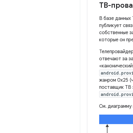
ТВ-пров
В базе данных
публикует связ
собственные з
которые он пр
Телепровайдер
отвечают за з
«канонический
android.prov
жанром 0x25 (
поставщик ТВ 
android.prov
См. диаграмму