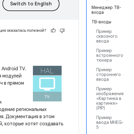
Менеджер ТВ-
входа
ТВ-входы
ия оказалась полезной?
Пример
сквозного
ввода
Пример
встроенного
тюнера
Android TV.
Пример
стороннего
я модулей
ввода
ч в прямом
Пример
изображения
«Картинка в
и
картинке»
(PIP)
юдение региональных
я. Документация в этом
Пример
ввода MHEG-
й, которые хотят создавать
5