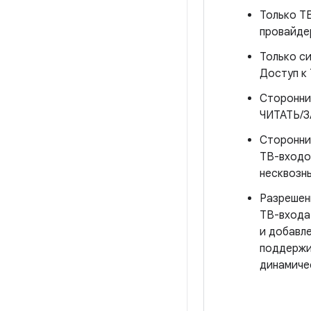
Только Т
провайдер
Только с
Доступ к
Сторонние
ЧИТАТЬ/З
Сторонни
ТВ-входо
несквозны
Разреше
ТВ-входа
и добавл
поддержи
динамиче