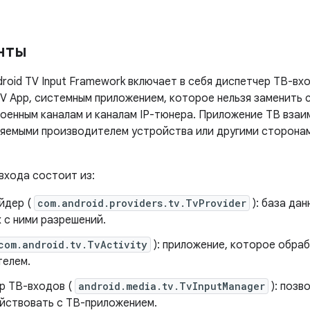
нты
roid TV Input Framework включает в себя диспетчер ТВ-вхо
V App, системным приложением, которое нельзя заменить 
роенным каналам и каналам IP-тюнера. Приложение ТВ вза
ляемыми производителем устройства или другими сторонам
входа состоит из:
йдер (
com.android.providers.tv.TvProvider
): база дан
 с ними разрешений.
com.android.tv.TvActivity
): приложение, которое обра
телем.
р ТВ-входов (
android.media.tv.TvInputManager
): позв
йствовать с ТВ-приложением.