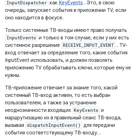
InputDispatcher
как
KeyEvents
. Это, в свою
очередь, запускает события в приложении TV, если
оно находится в фокусе.
Только системные ТВ-входы имеют право получать
InputEvents
и только в том случае, если у них есть
системное разрешение
RECEIVE_INPUT_EVENT
. TV-
вход отвечает за определение того, какие события
InputEvent использовать, и должен позволять
приложению TV обрабатывать ключи, которые ему не
нужны.
ТВ-приложение отвечает за знание того, какой
системный ТВ-вход активен, то есть выбран
пользователем, а также за устранение
неоднозначности входящих
KeyEvents
и
маршрутизацию их в правильный сеанс ТВ-входа,
вызывая
dispatchInputEvent()
для передачи
события соответствующему ТВ-входу. .