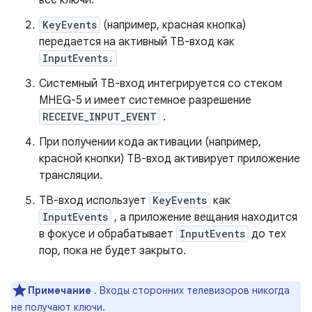
все ключи.
KeyEvents
(например, красная кнопка)
передается на активный ТВ-вход как
InputEvents.
Системный ТВ-вход интегрируется со стеком
MHEG-5 и имеет системное разрешение
RECEIVE_INPUT_EVENT
.
При получении кода активации (например,
красной кнопки) ТВ-вход активирует приложение
трансляции.
ТВ-вход использует
KeyEvents
как
InputEvents
, а приложение вещания находится
в фокусе и обрабатывает
InputEvents
до тех
пор, пока не будет закрыто.
Примечание
. Входы сторонних телевизоров никогда
не получают ключи.