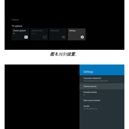
图 8.
转到
设置
。