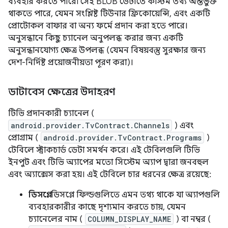
ব্যবহার করতে পারে৷ সেই BLOB ডেটাতে কাস্টম তথ্য অন্তর্ভুক্ত
থাকতে পারে, যেমন সংশ্লিষ্ট টিউনার ফ্রিকোয়েন্সি, এবং একটি
প্রোটোকল বাফার বা অন্য ফর্মে প্রদান করা হতে পারে।
অনুসন্ধানে কিছু চ্যানেল অনুপলব্ধ করার জন্য একটি
অনুসন্ধানযোগ্য ক্ষেত্র উপলব্ধ (যেমন বিষয়বস্তু সুরক্ষার জন্য
দেশ-নির্দিষ্ট প্রয়োজনীয়তা পূরণ করা)।
ডাটাবেস ক্ষেত্রের উদাহরণ
টিভি প্রদানকারী চ্যানেল (
android.provider.TvContract.Channels
) এবং
প্রোগ্রাম (
android.provider.TvContract.Programs
)
টেবিলে স্ট্রাকচার্ড ডেটা সমর্থন করে। এই টেবিলগুলি টিভি
ইনপুট এবং টিভি অ্যাপের মতো সিস্টেম অ্যাপ দ্বারা জনবহুল
এবং অ্যাক্সেস করা হয়। এই টেবিলে চার ধরনের ক্ষেত্র রয়েছে:
ডিসপ্লে:
ডিসপ্লে ফিল্ডগুলিতে এমন তথ্য থাকে যা অ্যাপগুলি
ব্যবহারকারীর কাছে দৃশ্যমান করতে চায়, যেমন
চ্যানেলের নাম (
COLUMN_DISPLAY_NAME
) বা নম্বর (