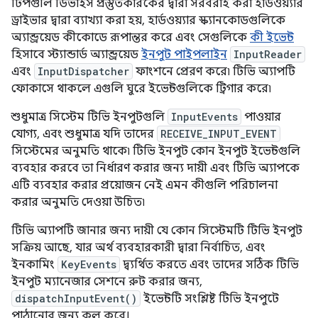
টিপগুলি ডিভাইস প্রস্তুতকারকের দ্বারা সরবরাহ করা হার্ডওয়্যার
ড্রাইভার দ্বারা ব্যাখ্যা করা হয়, হার্ডওয়্যার স্ক্যানকোডগুলিকে
অ্যান্ড্রয়েড কীকোডে রূপান্তর করে এবং সেগুলিকে
কী ইভেন্ট
হিসাবে স্ট্যান্ডার্ড অ্যান্ড্রয়েড
ইনপুট পাইপলাইন
InputReader
এবং
InputDispatcher
ফাংশনে প্রেরণ করে৷ টিভি অ্যাপটি
ফোকাসে থাকলে এগুলি ঘুরে ইভেন্টগুলিকে ট্রিগার করে৷
শুধুমাত্র সিস্টেম টিভি ইনপুটগুলি
InputEvents
পাওয়ার
যোগ্য, এবং শুধুমাত্র যদি তাদের
RECEIVE_INPUT_EVENT
সিস্টেমের অনুমতি থাকে৷ টিভি ইনপুট কোন ইনপুট ইভেন্টগুলি
ব্যবহার করবে তা নির্ধারণ করার জন্য দায়ী এবং টিভি অ্যাপকে
এটি ব্যবহার করার প্রয়োজন নেই এমন কীগুলি পরিচালনা
করার অনুমতি দেওয়া উচিত৷
টিভি অ্যাপটি জানার জন্য দায়ী যে কোন সিস্টেমটি টিভি ইনপুট
সক্রিয় আছে, যার অর্থ ব্যবহারকারী দ্বারা নির্বাচিত, এবং
ইনকামিং
KeyEvents
দ্ব্যর্থিত করতে এবং তাদের সঠিক টিভি
ইনপুট ম্যানেজার সেশনে রুট করার জন্য,
dispatchInputEvent()
ইভেন্টটি সংশ্লিষ্ট টিভি ইনপুটে
পাঠানোর জন্য কল করে। .