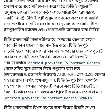
প্রোগ্রাম সঞ্চয় করে। টিভি প্রদানকারী সংশ্লিষ্ট অনুমতিগুলিও
প্রকাশ করে এবং পরিচালনা করে যাতে টিভি ইনপুটগুলি
শুধুমাত্র তাদের নিজস্ব রেকর্ড দেখতে পারে৷ উদাহরণস্বরূপ,
একটি নির্দিষ্ট টিভি ইনপুট শুধুমাত্র চ্যানেল এবং প্রোগ্রামগুলি
দেখতে পারে যা এটি সরবরাহ করেছে এবং অন্য কোন টিভি
ইনপুটগুলির চ্যানেল এবং প্রোগ্রামগুলি অ্যাক্সেস করা নিষিদ্ধ৷
টিভি প্রদানকারী অভ্যন্তরীণভাবে "সম্প্রচার জেনার" থেকে
"ক্যাননিকাল জেনার" এর মানচিত্র করে। টিভি ইনপুট
অন্তর্নিহিত সম্প্রচার মানের মান সহ "সম্প্রচার জেনার" পপুলেট
করার জন্য দায়ী, এবং "ক্যাননিকাল জেনার" ফিল্ডটি
স্বয়ংক্রিয়ভাবে
android.provider.TvContract.Genres
থেকে সঠিক যুক্ত জেনার দিয়ে পপুলেট করা হবে।
উদাহরণস্বরূপ, ব্রডকাস্ট স্ট্যান্ডার্ড ATSC A/65 এবং 0x25 জেনার
সহ প্রোগ্রাম (অর্থাৎ "খেলাধুলা"), টিভি ইনপুট স্ট্রিং "স্পোর্টস"
সহ "সম্প্রচার জেনার" পপুলেট করবে এবং টিভি প্রোভাইডার
"ক্যাননিকাল জেনার" ফিল্ডকে পপুলেট করবে ম্যাপ করা মান
android.provider.TvContract.Genres.SPORTS
।
টিভি প্রদানকারীর বিশদ দৃশ্যের জন্য নীচের চিত্রটি দেখুন।