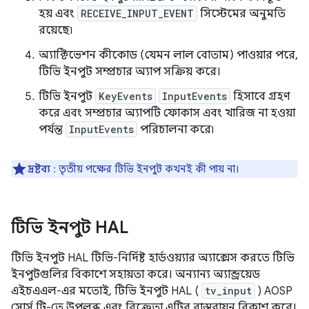
হয় এবং
RECEIVE_INPUT_EVENT
সিস্টেমের অনুমতি
রয়েছে৷
অ্যাক্টিভেশন কীকোড (যেমন লাল বোতাম) পাওয়ার পরে,
টিভি ইনপুট সম্প্রচার অ্যাপ সক্রিয় করে।
টিভি ইনপুট
KeyEvents
InputEvents
হিসাবে গ্রহণ
করে এবং সম্প্রচার অ্যাপটি ফোকাস এবং খারিজ না হওয়া
পর্যন্ত
InputEvents
পরিচালনা করে৷
দ্রষ্টব্য
: তৃতীয় পক্ষের টিভি ইনপুট কখনই কী পায় না।
টিভি ইনপুট HAL
টিভি ইনপুট HAL টিভি-নির্দিষ্ট হার্ডওয়্যার অ্যাক্সেস করতে টিভি
ইনপুটগুলির বিকাশে সহায়তা করে। অন্যান্য অ্যান্ড্রয়েড
এইচএএল-এর মতোই, টিভি ইনপুট HAL (
tv_input
) AOSP
সোর্স ট্রি-তে উপলব্ধ এবং বিক্রেতা এটির বাস্তবায়ন বিকাশ করে।