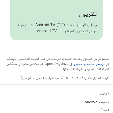
تلفزيون
يعمل إطار عمل إدخال Android TV (TIF) على تبسيط
عرض المحتوى المباشر على Android TV.
يخضع كل من المحتوى وعيّنات التعليمات البرمجية في هذه الصفحة للتراخيص الموضحّة
في
ترخيص استخدام المحتوى
. إنّ Java وOpenJDK هما علامتان تجاريتان مسجَّلتان
لشركة Oracle و/أو الشركات التابعة لها.
تاريخ التعديل الأخير: 2026-06-18 (حسب التوقيت العالمي المتفَّق عليه)
الإصدار
مستودع Android
المتطلّبات