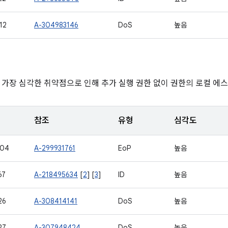
12
A-304983146
DoS
높음
 가장 심각한 취약점으로 인해 추가 실행 권한 없이 권한의 로컬 에
참조
유형
심각도
704
A-299931761
EoP
높음
67
A-218495634
[
2
] [
3
]
ID
높음
26
A-308414141
DoS
높음
27
A-307948424
DoS
높음