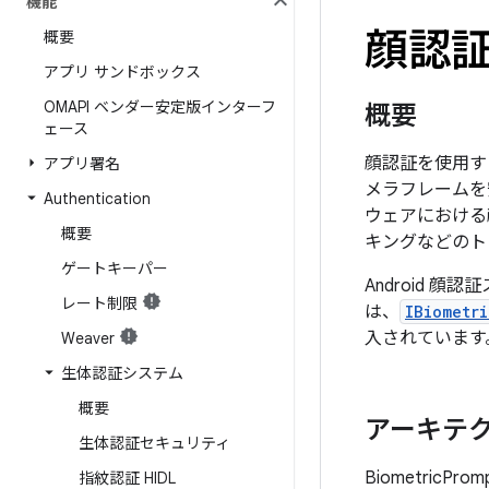
機能
顔認証 
概要
アプリ サンドボックス
OMAPI ベンダー安定版インターフ
概要
ェース
顔認証を使用する
アプリ署名
メラフレームを
Authentication
ウェアにおける顔
概要
キングなどのト
ゲートキーパー
Android 顔
レート制限
は、
IBiometri
入されています
Weaver
生体認証システム
概要
アーキテ
生体認証セキュリティ
Biometric
指紋認証 HIDL