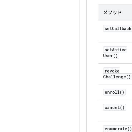
メソッド
set
Callback
set
Active
User(
)
revoke
Challenge(
)
enroll(
)
cancel(
)
enumerate(
)