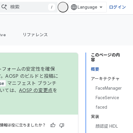
/
ログイン
ive
リファレンス
このページの内
容
ットフォームの安定性を確保
概要
す。AOSP のビルドと投稿に
アーキテクチャ
se
マニフェスト ブランチ
FaceManager
ついては、
AOSP の変更点
を
FaceService
faced
実装
情報は役に立ちましたか？
顔認証 HIDL