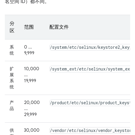
名空间 ID）都不同。
分
范围
配置文件
区
系
0 ...
/system/etc/selinux/keystore2_key_c
统
9,999
扩
10,000
/system_ext/etc/selinux/system_ext_
展
...
系
19,999
统
产
20,000
/product/etc/selinux/product_keysto
品
...
29,999
供
30,000
/vendor/etc/selinux/vendor_keystore