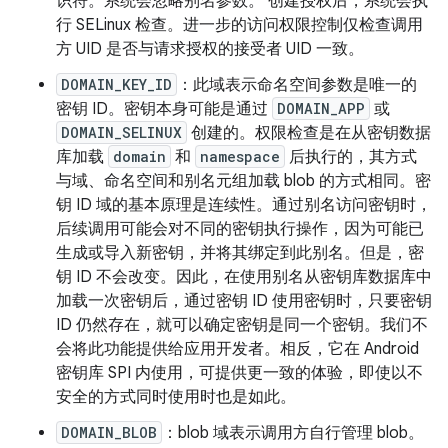
识符。系统会忽略别名参数。 创建授权后，系统会执
行 SELinux 检查。进一步的访问权限控制仅检查调用
方 UID 是否与请求授权的接受者 UID 一致。
DOMAIN_KEY_ID
：此域表示命名空间参数是唯一的
密钥 ID。密钥本身可能是通过
DOMAIN_APP
或
DOMAIN_SELINUX
创建的。权限检查是在从密钥数据
库加载
domain
和
namespace
后执行的，其方式
与域、命名空间和别名元组加载 blob 的方式相同。密
钥 ID 域的基本原理是连续性。通过别名访问密钥时，
后续调用可能会对不同的密钥执行操作，因为可能已
生成或导入新密钥，并将其绑定到此别名。但是，密
钥 ID 不会改变。因此，在使用别名从密钥库数据库中
加载一次密钥后，通过密钥 ID 使用密钥时，只要密钥
ID 仍然存在，就可以确定密钥是同一个密钥。我们不
会将此功能提供给应用开发者。相反，它在 Android
密钥库 SPI 内使用，可提供更一致的体验，即使以不
安全的方式同时使用时也是如此。
DOMAIN_BLOB
：blob 域表示调用方自行管理 blob。