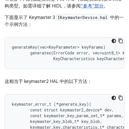
构类型。如需详细了解 HIDL，请参阅
“参考”部分
。
下面显示了 Keymaster 3
IKeymasterDevice.hal
中的一
个示例方法：
generateKey(vec<KeyParameter> keyParams)

        generates(ErrorCode error, vec<uint8_t> key
                  KeyCharacteristics keyCharacteri
这相当于 keymaster2 HAL 中的以下方法：
keymaster_error_t (*generate_key)(

        const struct keymaster2_device* dev,

        const keymaster_key_param_set_t* params,

        keymaster_key_blob_t* key_blob,
