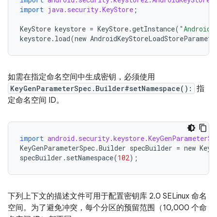
import
java.security.KeyStore
;
KeyStore
keystore
=
KeyStore
.
getInstance
(
"AndroidK
keystore
.
load
(
new
AndroidKeyStoreLoadStoreParamete
如需在指定命名空间中生成密钥，必须使用
KeyGenParameterSpec.Builder#setNamespace():
指
定命名空间 ID。
import
android.security.keystore.KeyGenParameterSp
KeyGenParameterSpec
.
Builder
specBuilder
=
new
KeyG
specBuilder
.
setNamespace
(
102
);
下列上下文的描述文件可用于配置密钥库 2.0 SELinux 命名
空间。为了避免冲突，每个分区的预留范围（10,000 个命