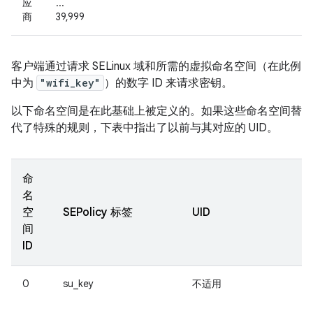
应
...
商
39,999
客户端通过请求 SELinux 域和所需的虚拟命名空间（在此例
中为
"wifi_key"
）的数字 ID 来请求密钥。
以下命名空间是在此基础上被定义的。如果这些命名空间替
代了特殊的规则，下表中指出了以前与其对应的 UID。
命
名
空
SEPolicy 标签
UID
间
ID
0
su_key
不适用
用
b