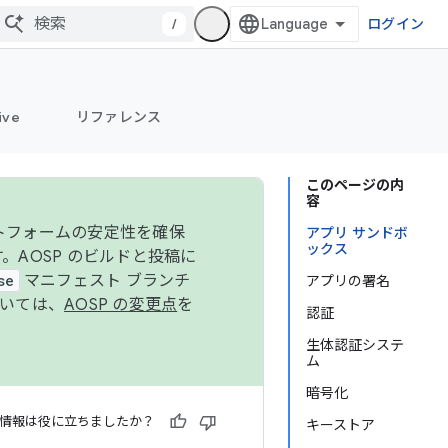
/
ログイン
ive
リファレンス
このページの内
容
ットフォームの安定性を確保
アプリ サンドボ
ックス
す。AOSP のビルドと投稿に
se
マニフェスト ブランチ
アプリの署名
ついては、
AOSP の変更点
を
認証
生体認証システ
ム
暗号化
情報は役に立ちましたか？
キーストア