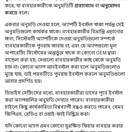
করে, যা ব্যবহারকারীকে অনুমতিটি
প্রত্যাখ্যান
বা
অনুমোদন
করতে
বলে।
একবার অনুমতি দেওয়া হলে, অ্যাপটি ইনস্টল থাকা পর্যন্ত সেই
অনুমতিগুলো কার্যকর থাকে। ব্যবহারকারীর বিভ্রান্তি এড়ানোর
জন্য, সিস্টেমটি অ্যাপটিকে দেওয়া অনুমতিগুলো সম্পর্কে
ব্যবহারকারীকে পুনরায় জানায় না, এবং যে অ্যাপগুলো মূল
অপারেটিং সিস্টেমের অন্তর্ভুক্ত থাকে বা কোনো OEM দ্বারা
বান্ডেল করা হয়, সেগুলো ব্যবহারকারীর কাছ থেকে অনুমতি
চায় না। কোনো অ্যাপ আনইনস্টল করা হলে অনুমতিগুলোও
মুছে যায়, তাই পরবর্তীতে পুনরায় ইনস্টল করলে অনুমতিগুলো
আবার প্রদর্শিত হয়।
ডিভাইস সেটিংসের মধ্যে, ব্যবহারকারীরা তাদের পূর্বে ইনস্টল
করা অ্যাপগুলির অনুমতি দেখতে পারেন। ব্যবহারকারীরা
চাইলে কিছু কার্যকারিতা বিশ্বব্যাপী বন্ধও করতে পারেন, যেমন
জিপিএস, রেডিও বা ওয়াই-ফাই নিষ্ক্রিয় করা।
যদি কোনো অ্যাপ এমন কোনো সুরক্ষিত ফিচার ব্যবহার করার