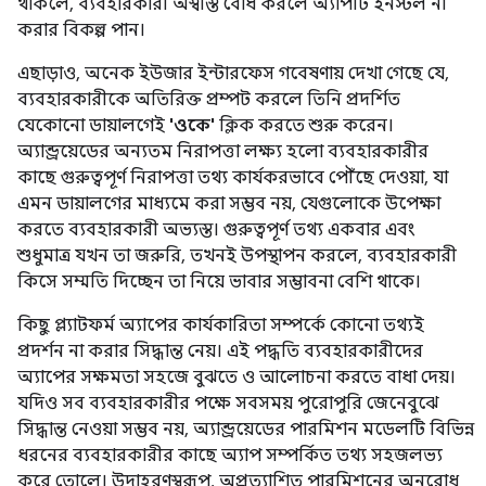
থাকলে, ব্যবহারকারী অস্বস্তি বোধ করলে অ্যাপটি ইনস্টল না
করার বিকল্প পান।
এছাড়াও, অনেক ইউজার ইন্টারফেস গবেষণায় দেখা গেছে যে,
ব্যবহারকারীকে অতিরিক্ত প্রম্পট করলে তিনি প্রদর্শিত
যেকোনো ডায়ালগেই
'ওকে'
ক্লিক করতে শুরু করেন।
অ্যান্ড্রয়েডের অন্যতম নিরাপত্তা লক্ষ্য হলো ব্যবহারকারীর
কাছে গুরুত্বপূর্ণ নিরাপত্তা তথ্য কার্যকরভাবে পৌঁছে দেওয়া, যা
এমন ডায়ালগের মাধ্যমে করা সম্ভব নয়, যেগুলোকে উপেক্ষা
করতে ব্যবহারকারী অভ্যস্ত। গুরুত্বপূর্ণ তথ্য একবার এবং
শুধুমাত্র যখন তা জরুরি, তখনই উপস্থাপন করলে, ব্যবহারকারী
কিসে সম্মতি দিচ্ছেন তা নিয়ে ভাবার সম্ভাবনা বেশি থাকে।
কিছু প্ল্যাটফর্ম অ্যাপের কার্যকারিতা সম্পর্কে কোনো তথ্যই
প্রদর্শন না করার সিদ্ধান্ত নেয়। এই পদ্ধতি ব্যবহারকারীদের
অ্যাপের সক্ষমতা সহজে বুঝতে ও আলোচনা করতে বাধা দেয়।
যদিও সব ব্যবহারকারীর পক্ষে সবসময় পুরোপুরি জেনেবুঝে
সিদ্ধান্ত নেওয়া সম্ভব নয়, অ্যান্ড্রয়েডের পারমিশন মডেলটি বিভিন্ন
ধরনের ব্যবহারকারীর কাছে অ্যাপ সম্পর্কিত তথ্য সহজলভ্য
করে তোলে। উদাহরণস্বরূপ, অপ্রত্যাশিত পারমিশনের অনুরোধ