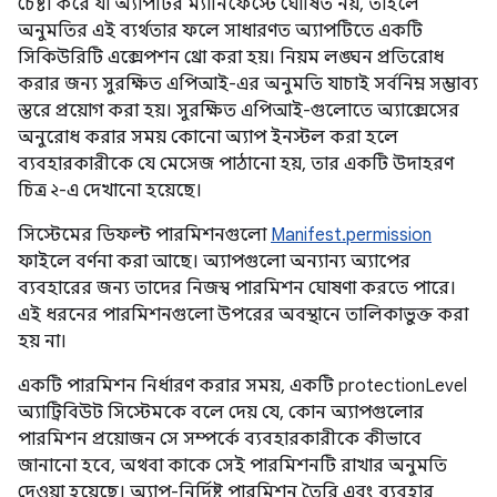
চেষ্টা করে যা অ্যাপটির ম্যানিফেস্টে ঘোষিত নয়, তাহলে
অনুমতির এই ব্যর্থতার ফলে সাধারণত অ্যাপটিতে একটি
সিকিউরিটি এক্সেপশন থ্রো করা হয়। নিয়ম লঙ্ঘন প্রতিরোধ
করার জন্য সুরক্ষিত এপিআই-এর অনুমতি যাচাই সর্বনিম্ন সম্ভাব্য
স্তরে প্রয়োগ করা হয়। সুরক্ষিত এপিআই-গুলোতে অ্যাক্সেসের
অনুরোধ করার সময় কোনো অ্যাপ ইনস্টল করা হলে
ব্যবহারকারীকে যে মেসেজ পাঠানো হয়, তার একটি উদাহরণ
চিত্র ২-এ দেখানো হয়েছে।
সিস্টেমের ডিফল্ট পারমিশনগুলো
Manifest.permission
ফাইলে বর্ণনা করা আছে। অ্যাপগুলো অন্যান্য অ্যাপের
ব্যবহারের জন্য তাদের নিজস্ব পারমিশন ঘোষণা করতে পারে।
এই ধরনের পারমিশনগুলো উপরের অবস্থানে তালিকাভুক্ত করা
হয় না।
একটি পারমিশন নির্ধারণ করার সময়, একটি protectionLevel
অ্যাট্রিবিউট সিস্টেমকে বলে দেয় যে, কোন অ্যাপগুলোর
পারমিশন প্রয়োজন সে সম্পর্কে ব্যবহারকারীকে কীভাবে
জানানো হবে, অথবা কাকে সেই পারমিশনটি রাখার অনুমতি
দেওয়া হয়েছে। অ্যাপ-নির্দিষ্ট পারমিশন তৈরি এবং ব্যবহার