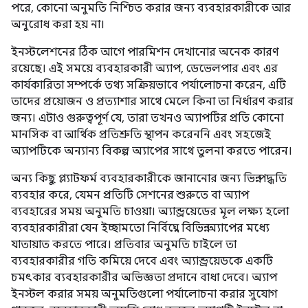
পরে, কোনো অনুমতি নিশ্চিত করার জন্য ব্যবহারকারীকে আর
অনুরোধ করা হয় না।
ইনস্টলেশনের ঠিক আগে পারমিশন দেখানোর অনেক কারণ
রয়েছে। এই সময়ে ব্যবহারকারী অ্যাপ, ডেভেলপার এবং এর
কার্যকারিতা সম্পর্কে তথ্য সক্রিয়ভাবে পর্যালোচনা করেন, এটি
তাদের প্রয়োজন ও প্রত্যাশার সাথে মেলে কিনা তা নির্ধারণ করার
জন্য। এটাও গুরুত্বপূর্ণ যে, তারা তখনও অ্যাপটির প্রতি কোনো
মানসিক বা আর্থিক প্রতিশ্রুতি স্থাপন করেননি এবং সহজেই
অ্যাপটিকে অন্যান্য বিকল্প অ্যাপের সাথে তুলনা করতে পারেন।
অন্য কিছু প্ল্যাটফর্ম ব্যবহারকারীকে জানানোর জন্য ভিন্ন পদ্ধতি
ব্যবহার করে, যেমন প্রতিটি সেশনের শুরুতে বা অ্যাপ
ব্যবহারের সময় অনুমতি চাওয়া। অ্যান্ড্রয়েডের মূল লক্ষ্য হলো
ব্যবহারকারীরা যেন ইচ্ছামতো নির্বিঘ্নে বিভিন্ন অ্যাপের মধ্যে
যাতায়াত করতে পারে। প্রতিবার অনুমতি চাইলে তা
ব্যবহারকারীর গতি কমিয়ে দেবে এবং অ্যান্ড্রয়েডকে একটি
চমৎকার ব্যবহারকারীর অভিজ্ঞতা প্রদানে বাধা দেবে। অ্যাপ
ইনস্টল করার সময় অনুমতিগুলো পর্যালোচনা করার সুযোগ