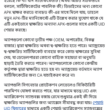
হয়েছে কি না। যদি সার্টিফিকেটটি (অথবা আরও সঠিকভাবে
বললে, সার্টিফিকেটের পাবলিক কী) ডিভাইসের অন্য কোনো
APK স্বাক্ষর করতে ব্যবহৃত কী-এর সাথে মিলে যায়, তাহলে
নতুন APK-টির ম্যানিফেস্টে এটি উল্লেখ করার সুযোগ থাকে যে
এটি একইভাবে স্বাক্ষরিত অন্যান্য APK-গুলোর সাথে একটি UID
শেয়ার করছে।
অ্যাপগুলো কোনো তৃতীয় পক্ষ (OEM, অপারেটর, বিকল্প
বাজার) দ্বারা স্বাক্ষরিত অথবা স্ব-স্বাক্ষরিত হতে পারে। অ্যান্ড্রয়েড
স্ব-স্বাক্ষরিত সার্টিফিকেট ব্যবহার করে কোড স্বাক্ষরের সুবিধা
দেয়, যা ডেভেলপাররা কোনো বাহ্যিক সহায়তা বা অনুমতি
ছাড়াই তৈরি করতে পারেন। অ্যাপগুলোকে কোনো কেন্দ্রীয়
কর্তৃপক্ষ দ্বারা স্বাক্ষরিত হতে হয় না। অ্যান্ড্রয়েড বর্তমানে অ্যাপ
সার্টিফিকেটের জন্য CA যাচাইকরণ করে না।
অ্যাপগুলি সিগনেচার প্রোটেকশন লেভেলেও সিকিউরিটি
পারমিশন ঘোষণা করতে পারে, যার মাধ্যমে স্বতন্ত্র UID এবং
অ্যাপ্লিকেশন স্যান্ডবক্স বজায় রেখে শুধুমাত্র একই কী দিয়ে
স্বাক্ষরিত অ্যাপগুলির জন্য অ্যাক্সেস সীমাবদ্ধ করা যায়।
শেয়ার্ড
UID ফিচারের
মাধ্যমে একটি শেয়ার্ড অ্যাপ্লিকেশন স্যান্ডবক্সের