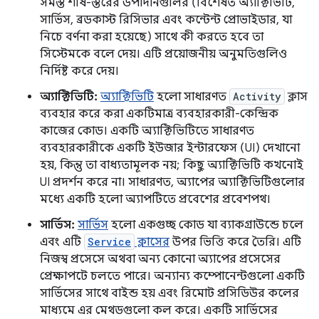
সমস্ত শীর্ষ-স্তরের উপাদানগুলির (বিশেষত অ্যাক্টিভিটি,
সার্ভিস, ব্রডকাস্ট রিসিভার এবং কন্টেন্ট প্রোভাইডার, যা
নিচে বর্ণনা করা হয়েছে) সাথে কী করতে হবে তা
সিস্টেমকে বলে দেয়। এটি প্রয়োজনীয় অনুমতিগুলিও
নির্দিষ্ট করে দেয়।
অ্যাক্টিভিটি:
অ্যাক্টিভিটি
হলো সাধারণত
Activity
ক্লাস
ব্যবহার করে করা একটিমাত্র ব্যবহারকারী-কেন্দ্রিক
কাজের কোড। একটি অ্যাক্টিভিটিতে সাধারণত
ব্যবহারকারীকে একটি ইউজার ইন্টারফেস (UI) দেখানো
হয়, কিন্তু তা বাধ্যতামূলক নয়; কিছু অ্যাক্টিভিটি কখনোই
UI প্রদর্শন করে না। সাধারণত, অ্যাপের অ্যাক্টিভিটিগুলোর
মধ্যে একটি হলো অ্যাপটিতে প্রবেশের প্রবেশপথ।
সার্ভিস:
সার্ভিস
হলো একগুচ্ছ কোড যা ব্যাকগ্রাউন্ডে চলে
এবং এটি
Service
ক্লাসের
উপর ভিত্তি করে তৈরি। এটি
নিজস্ব প্রসেসে অথবা অন্য কোনো অ্যাপের প্রসেসের
প্রেক্ষাপটে চলতে পারে। অন্যান্য কম্পোনেন্টগুলো একটি
সার্ভিসের সাথে বাইন্ড হয় এবং রিমোট প্রসিডিউর কলের
মাধ্যমে এর মেথডগুলো কল করে। একটি সার্ভিসের