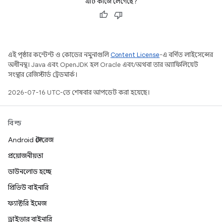
এটি কাজে লেগেছে?
এই পৃষ্ঠার কন্টেন্ট ও কোডের নমুনাগুলি
Content License
-এ বর্ণিত লাইসেন্সের
অধীনস্থ। Java এবং OpenJDK হল Oracle এবং/অথবা তার অ্যাফিলিয়েট
সংস্থার রেজিস্টার্ড ট্রেডমার্ক।
2026-07-16 UTC-তে শেষবার আপডেট করা হয়েছে।
বিল্ড
Android স্টোরেজ
প্রয়োজনীয়তা
ডাউনলোড হচ্ছে
প্রিভিউ বাইনারি
ফ্যাক্টরি ইমেজ
ড্রাইভার বাইনারি