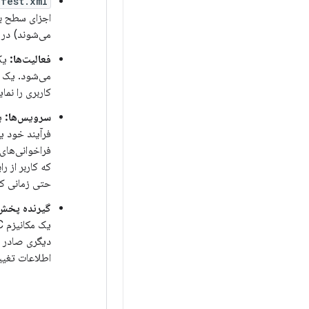
fest.xml
اجزای سطح با
می‌شوند) در 
فعالیت‌ها:
یک
می‌شود. یک فع
کاربری را نما
سرویس‌ها:
ی
فرآیند خود ی
فراخوانی‌های
که کاربر از 
حتی زمانی که
گیرنده پخش
یک مکانیزم IPC که به عنوان یک intent شناخته می‌شود، نمونه‌ای از کلاس
دیگری صادر شو
اطلاعات تغیی