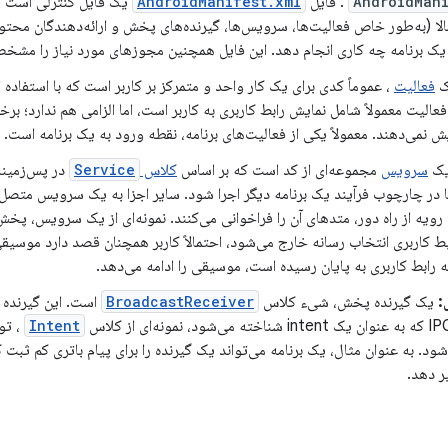
AndroidMani
: فایل
AndroidManifest.xml
یک فایل کنترلی است که
لا (به‌طور خاص فعالیت‌ها، سرویس‌ها، گیرنده‌های پخش و ارائه‌دهندگان محتوا
یک برنامه چه کاری انجام دهد. این فایل همچنین مجوزهای مورد نیاز را مشخص
فعالیت
، عموماً کدی برای یک کار واحد و متمرکز بر کاربر است که با استفاده
الیت معمولاً شامل نمایش رابط کاربری به کاربر است، اما الزامی هم ندارد؛ برخی
یش نمی‌دهند. معمولاً یکی از فعالیت‌های برنامه، نقطه ورود به یک برنامه است.
ک
سرویس
مجموعه‌ای از کد است که بر اساس
کلاس
Service
در پس‌زمینه 
ا در چارچوب فرآیند یک برنامه دیگر اجرا شود. سایر اجزا به یک سرویس متصل
 رویه از راه دور، متدهای آن را فراخوانی می‌کنند. نمونه‌ای از یک سرویس، پخ
رابط کاربری انتخاب رسانه خارج می‌شود، احتمالاً کاربر همچنان قصد دارد م
 رابط کاربری به پایان رسیده است، موسیقی را ادامه می‌دهد.
:
یک گیرنده پخش، شیء کلاس
BroadcastReceiver
است. این گیرنده 
Intent
، تو
د. به عنوان مثال، یک برنامه می‌تواند یک گیرنده را برای پیام باتری کم ثبت ک
ر دهد.