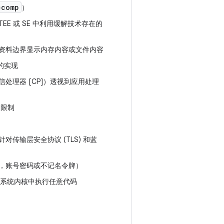
ccomp
）
E 或 SE 中利用缓解技术存在的
资料边界显示内存内容或文件内容
的实现
处理器 [CP]）透视到应用处理
制
的限制
传输层安全协议 (TLS) 和蓝
，账号密码或不记名令牌）
作系统内核中执行任意代码