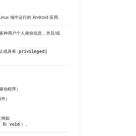
inux 域中运行的 Android 应用。
多种用户个人身份信息，并且/或
privileged
|
止或具有
备驱动程序）
组件）
（例如
vold
和
）。