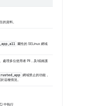
任的資料。
_
app
_
all
屬性的 SELinux 網域
理多位使用者 PII，及/或維護
trusted
_
app
網域禁止的功能，
屬於這種情況。
) 中執行