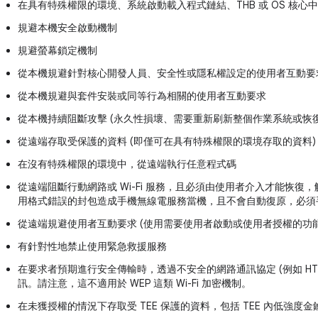
在具有特殊權限的環境、系統啟動載入程式鏈結、THB 或 OS 核
規避本機安全啟動機制
規避螢幕鎖定機制
從本機規避針對核心開發人員、安全性或隱私權設定的使用者互動要
從本機規避與套件安裝或同等行為相關的使用者互動要求
從本機持續阻斷攻擊 (永久性損壞、需要重新刷新整個作業系統或恢
從遠端存取受保護的資料 (即僅可在具有特殊權限的環境存取的資料)
在沒有特殊權限的環境中，從遠端執行任意程式碼
從遠端阻斷行動網路或 Wi-Fi 服務，且必須由使用者介入才能恢復
用格式錯誤的封包造成手機無線電服務當機，且不會自動復原，必須
從遠端規避使用者互動要求 (使用需要使用者啟動或使用者授權的功
有針對性地禁止使用緊急救援服務
在要求者預期進行安全傳輸時，透過不安全的網路通訊協定 (例如 HTT
訊。請注意，這不適用於 WEP 這類 Wi-Fi 加密機制。
在未獲授權的情況下存取受 TEE 保護的資料，包括 TEE 內低強度