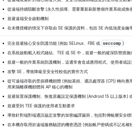
從遠端持續阻斷攻擊 (永久性損壞、需要重新刷新整個作業系統或恢
規避遠端安全啟動機制
在未獲授權的情況下存取由 SE 保護的資料，包括 SE 內低強度金
seccomp
完全規避核心安全防護功能 (例如 SELinux、FBE 或
)
在系統啟動載入程式鏈結、TEE 或 SE 中，規避一般的縱深防禦措
規避一般的作業系統防護機制，這通常會造成應用程式、使用者或設
攻擊 SE，導致降級至安全性較低的實作方式
從可遠端存取的受損裸機韌體 (例如基頻、通訊處理器 (CP)) 轉向應用
用來隔離裸機韌體與 AP 核心的機制
規避裝置保護機制、恢復原廠設定保護機制 (Android 15 以上版本)
規避受到 TEE 保護的使用者互動要求
導致針對端對端通訊協定攻擊的加密編譯漏洞，包括對傳輸層安全標準 (TL
在本機存取用於遠端服務驗證的機密憑證 (例如帳戶密碼或不記名權杖