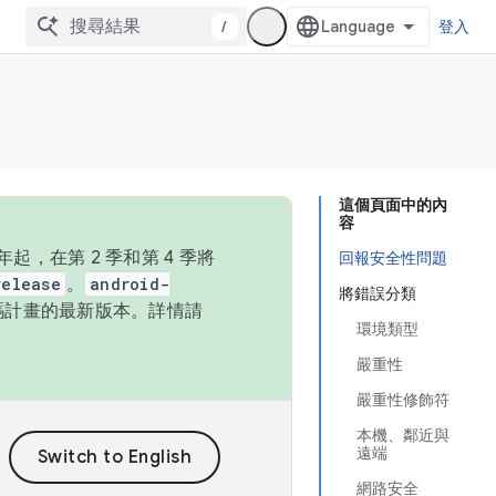
/
登入
這個頁面中的內
容
，在第 2 季和第 4 季將
回報安全性問題
release
。
android-
將錯誤分類
始碼計畫的最新版本。詳情請
環境類型
嚴重性
嚴重性修飾符
本機、鄰近與
遠端
網路安全