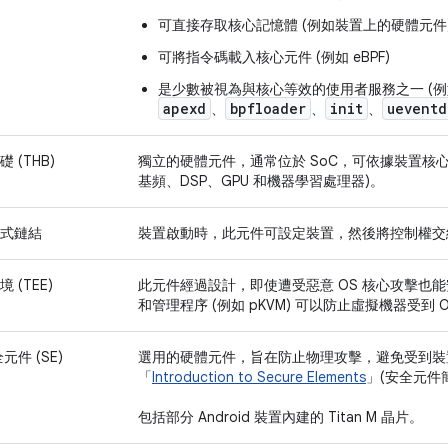
可直接存取核心記憶體 (例如裝置上的硬體元件
可將指令碼載入核心元件 (例如 eBPF)
是少數被視為與核心等效的使用者服務之一 (例
apexd
bpfloader
init
ueventd
、
、
、
 (THB)
獨立的硬體元件，通常位於 SoC，可依據裝置核
基頻、DSP、GPU 和機器學習處理器)。
式鏈結
裝置啟動時，此元件可設定裝置，然後將控制權交給 A
(TEE)
此元件經過設計，即使遭受惡意 OS 核心攻擊也能安
和管理程序 (例如 pKVM) 可以防止虛擬機器受到 
件 (SE)
選用的硬體元件，旨在防止物理攻擊，避免受到裝
「
Introduction to Secure Elements
」(安全元件
包括部分 Android 裝置內建的 Titan M 晶片。