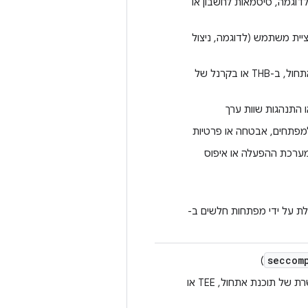
דוגמה, סיסמאות לחשבון או
יית משתמש (לדוגמה, ניצול
הרצת קוד שרירותי מרחוק בהקשר של הרשאות, בשרשרת של טוען האתחול, ב-THB או בקרנל של
התנהגות שוות ערך
מפתחים, אבטחה או פרטיות
ערכת ההפעלה או איפוס
ל ידי ה-SE, כולל גישה שמופעלת על ידי מפתחות חלשים ב-
seccom
)
עקיפה כללית של הגנה לעומק או טכנולוגיה לצמצום ניצול לרעה בשרשרת של תוכנת אתחול, TEE או