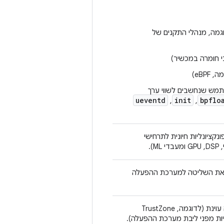
 כמו הליבה (לדוגמה, מנהלי התקנים של
בי חומרה במכשיר)
eBP)
מש שנחשבים לשווי ערך
ueventd
init
bpflo
,‏
,‏
ך כלל ב-SoC, שמספקים פונקציונליות חיונית לתרחישי
).
 את השליטה למערכת ההפעלה
רכיב שנועד להיות מוגן גם מפני ליבת מערכת הפעלה עוינת (לדוגמה, TrustZone