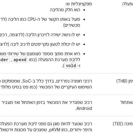
פעלה
פונקציונליות ש:
הוא חלק מהליבה
פועל באותו הקשר של ה-CPU
מכשירים)
יש לו גישה ישירה לזיכרון הליבה (לדוגמה, רכי
יש לו יכולת לטעון סקריפטים לרכיב ליבה (לדוגמה, F
היא אחת מתוך מספר מצומצם של שירותי משת
ader
apexd
לליבת מערכת ההפעלה (כמו
,‏
vold
ו-
).
THB)
רכיבי חומרה נפרדים, בדר
השימוש העיקריים של המכשיר (כמו פס בסיס סלולרי, DSP,‏ GPU ומעבדי ML
אתחול
רכיב שמגדיר את המכשיר בזמן האתחול ואז מעביר
Android.
 (TEE)
והיפר-ויזורים, כמו pKVM, שמגנים על מכונות וירטואליות מפני ליבת מערכת ההפעלה).