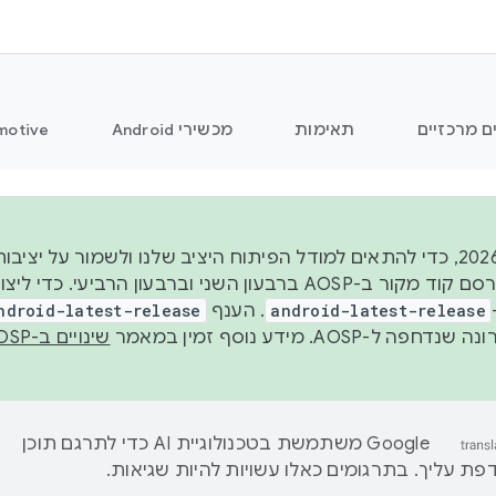
ם מרכזיים
תאימות
מכשירי Android
motive
החל משנת 2026, כדי להתאים למודל הפיתוח היציב שלנו ולשמור על
android-latest-release
. הענף
ndroid-latest-release
ל-AOSP. מידע נוסף זמין במאמר
שינויים ב-AOSP
‫Google משתמשת בטכנולוגיית AI כדי לתרגם תוכן
ת עליך. בתרגומים כאלו עשויות להיות שגיאות.