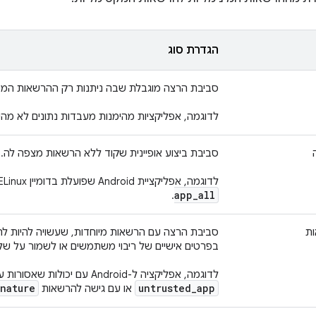
הגדרת סוג
סביבת הרצה מוגבלת שבה ניתנות רק ההרשאות המיני
לדוגמה, אפליקציות מהימנות מעבדות נתונים לא מהי
סביבת ביצוע אופיינית שקוד ללא הרשאות מצפה לה.
לדוגמה, אפליקציית Android שפועלת בדומיין SELinux עם המאפיין
app
_
all
.
ת
סביבת הרצה עם הרשאות מיוחדות, שעשויה להיות לה
בפרטים אישיים של ריבוי משתמשים או לשמור על ש
לדוגמה, אפליקציה ל-Android עם יכולות שאסורות על ידי דומיין SELinux
nature
untrusted
_
app
או עם גישה להרשאות