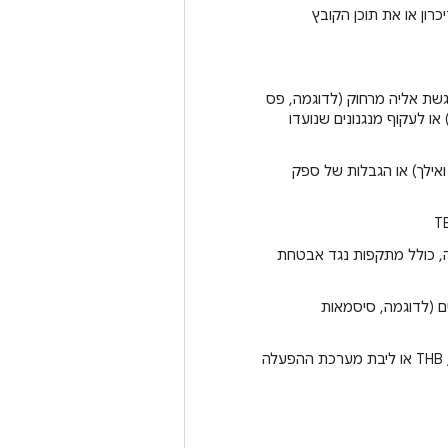
ון או את תוכן הקובץ
מתכת חשופה (bare-metal) שאפשר לגשת אליה מרחוק (לדוגמה, פס
יס, מעבד תקשורת (CP)) כדי להגיע לליבת מעבד האפליקציות (AP) או לעקוף מנגנונים שנועדו
יפה של הגנת המכשיר, ההגנה למכשיר אחרי איפוס (ב-Android 15 ואילך) או הגבלות של ספק
, כולל מתקפות נגד אבטחת
ם (לדוגמה, סיסמאות