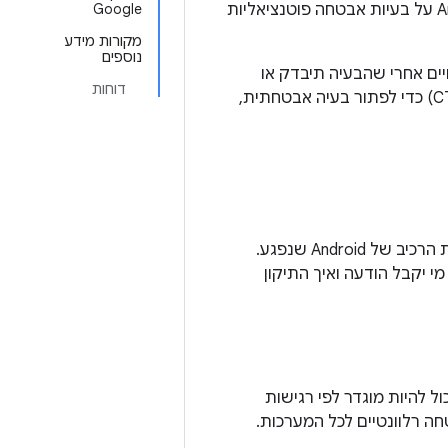
כל מפתח, משתמש Android או חוקר אבטחה יכול להודיע לצוות האבטחה של Android על בעיות אבטחה פוטנציאליות
Google
מקורות מידע
נוספים
יים אחרי שהבעיה תיבדק או
דוחות
תיפתר. אם אתם מתכננים לשלוח תיקון או בדיקה של Compatibility Test Suite ‏ (CTS) כדי לפתור בעיה אבטחתית,
המשימה הראשונה בטיפול בנקודת חולשה באבטחה היא לזהות את חומרת הבאג ואת הרכיב של Android שנפגע.
י יקבל הודעה ואיך התיקון
 להיות מוגדר לפי רגישות
ה רלוונטיים לכל המערכות.