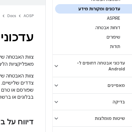
עדכונים ומקורות מידע
Docs
AOSP
ASPIRE
דוחות אבטחה
עדכוני
שיפורים
תודות
עדכוני אבטחה דחופים ל-
מאפליקציות הליבה של Android שמצורפות ל
Android
צדדים שלישיים. מ
מאפיינים
שפורסם או טרם פ
בבלוגים או ברשת
בדיקה
שיטות מומלצות
דיווח על ב