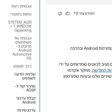
אבטחת רשת
המידע עזר לך?
אימות ביומטרי
SYSTEM_ALER
T_WINDOW ו-
tapjacking
אבטחה של
משתמשים
מרובים ב-
צוות האבטחה של Android אחראי על ניהול נקודות חולשה באבטחה שמתגלות בפלטפורמת Android ובהרבה
Android
Automotive
OS
מי, וגם מגיב לבאגים שמדווחים על ידי
רכיב מושפע
ות החולשה
, מחקר אקדמי
שליחת הודעה
ירים שלנו ובעיות שפורסמו
לשותפים
שחרור קוד ל-
AOSP
קבלת עדכוני
Android
עדכון שירותי