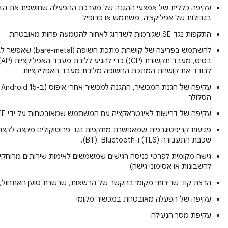
עקיפה כללית של אמצעי ההגנה של מערכת ההפעלה שחושפת את הזיכר
בגבולות של אפליקציה, משתמש או פרופיל
התקפות נגד SE שגורמות לשדרוג לאחור להטמעה פחות מאובטחת
להשתמש בפריצה של קושחת 
בס
לבודד את קושחת המתכת החשופה מליבת מעבד האפליקציות
עק
הסלולר
עקיפה של דרישות לאינטראקציה עם המשתמש שמאובטחות על ידי TEE
פגיעות קריפטוגרפית שמאפשרת מתקפות נגד פרוטוקולים מקצה לקצה
שכבת התעבורה (TLS) ו-Bluetooth ‏ (BT).
גישה מקומית לפרטי כניסה רגישים שמשמשים לאימות שירותים מרוחקי
לחשבונות או אסימוני גישה)
הרצת קוד שרירותי מקומי בהקשר של הרשאות, שרשרת טוען האתחול, THB או ליבת מערכת ההפעלה
עקיפה של הפעלה מאובטחת במכשיר מקומי
עקיפת מסך הנעילה