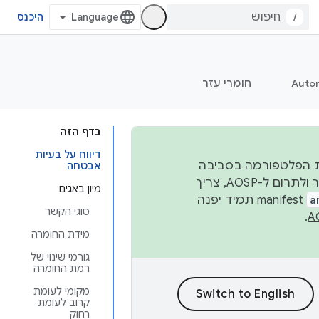
/
היכנס
Auto
חומרי עזר
בדף הזה
דיווח על בעיות
 יציבות הפלטפורמה בסביבה
אבטחה
העסקית, נפרסם קוד מקור ב-AOSP ברבעון השני וברבעון הרביעי. כדי ליצור ולתרום ל-AOSP, צריך
מיון באגים
a
manifest תמיד יפנה
סוגי הקשר
.
מידת החומרה
גורמי שינוי של
רמת החומרה
מקומי לעומת
קרוב לעומת
רחוק