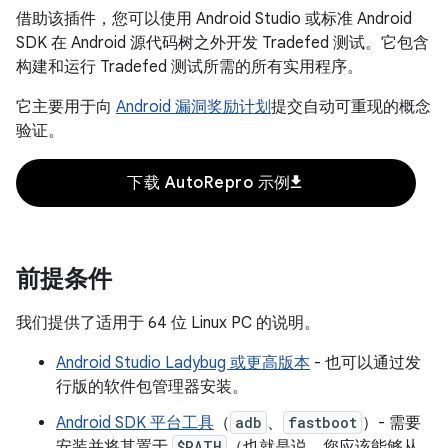
借助该插件，您可以使用 Android Studio 或标准 Android
SDK 在 Android 源代码树之外开发 Tradefed 测试。它包含
构建和运行 Tradefed 测试所需的所有实用程序。
它主要用于向
Android 漏洞奖励计划
提交自动可重现的概念
验证。
download
下载 AutoRepro 示例
前提条件
我们提供了适用于 64 位 Linux PC 的说明。
Android Studio Ladybug 或更高版本
- 也可以通过发
行版的软件包管理器安装。
Android SDK 平台工具
（
adb
、
fastboot
）- 需要
安装并将其置于
$PATH
（也就是说，您应该能够从