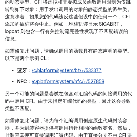
的动态类型。CFI 将虚拟和非虚拟成员函数调用限制为仅跳
转到如下对象：用于发出调用的对象的静态类型的派生类。
这意味着，如果您的代码违反这些假设中的任何一个，CFI
添加的插桩将会中止。例如，堆栈轨迹显示 SIGABRT，
logcat 则包含一行有关控制流完整性发现了不匹配错误的
信息。
如需修复此问题，请确保调用的函数具有静态声明的类型。
以下是两个示例 CL：
蓝牙
：
/c/platform/system/bt/+/532377
NFC
：
/c/platform/system/nfc/+/527858
另一个可能的问题是尝试在包含对汇编代码的间接调用的代
码中启用 CFI。由于未指定汇编代码的类型，因此这会导致
类型不匹配。
如需修复此问题，请为每个汇编调用创建原生代码封装容
器，并为封装容器提供与调用指针相同的函数签名。然后，
封装容器便可直接调用汇编代码。由于直接分支不由 CFI 进