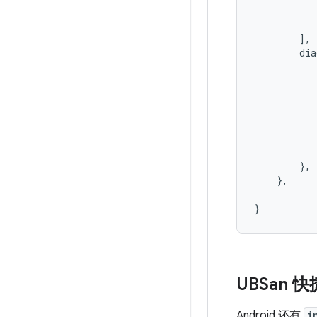
           
           
        ],

        dia
           
           
           
           
           
           
           
        },

    },

UBSan 
Android 还有
i