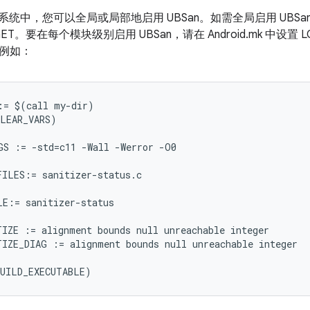
 构建系统中，您可以全局或局部地启用 UBSan。如需全局启用 UBSan，请
ARGET。要在每个模块级别启用 UBSan，请在 Android.mk 中设置 L
例如：
= $(call my-dir)

LEAR_VARS)

S := -std=c11 -Wall -Werror -O0

ILES:= sanitizer-status.c

E:= sanitizer-status

IZE := alignment bounds null unreachable integer

IZE_DIAG := alignment bounds null unreachable integer
