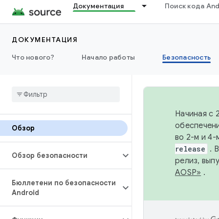
Документация
Поиск кода And
ДОКУМЕНТАЦИЯ
Что нового?
Начало работы
Безопасность
Начиная с 
обеспечени
Обзор
во 2-м и 4
release
. 
Обзор безопасности
релиз, вып
AOSP»
.
Бюллетени по безопасности
Android