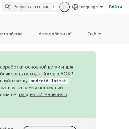
/
Войти
устройства
Автомобильный
Ещё
разработки основной ветки и для
убликовать исходный код в AOSP
льзуйте ветку
android-latest-
ылаться на самый последний
ации см.
раздел «Изменения в