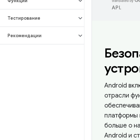
Функции
API
.
Тестирование
Рекомендации
Безоп
устро
Android вкл
отрасли фу
обеспечива
платформы и
больше о н
Android и с