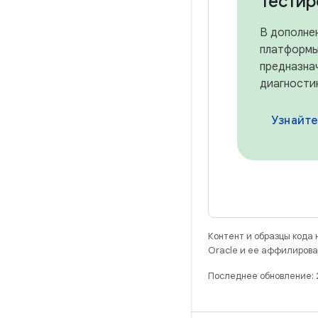
Тестир
В дополне
платформы
предназна
диагности
Узнайте б
Контент и образцы кода
Oracle и ее аффилирова
Последнее обновление: 