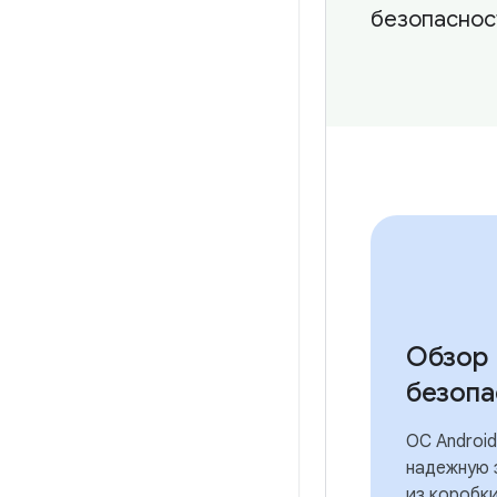
безопаснос
Обзор
безопа
ОС Androi
надежную 
из коробки