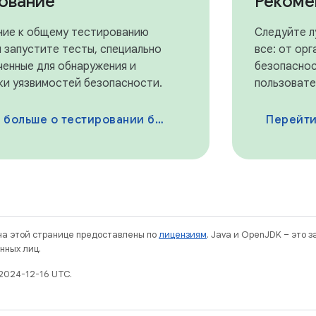
ование
Рекоме
ние к общему тестированию
Следуйте л
 запустите тесты, специально
все: от ор
ченные для обнаружения и
безопасно
ки уязвимостей безопасности.
пользовате
ольше о тестировании безопасности
Перейти к ре
 на этой странице предоставлены по
лицензиям
. Java и OpenJDK – это 
нных лиц.
2024-12-16 UTC.