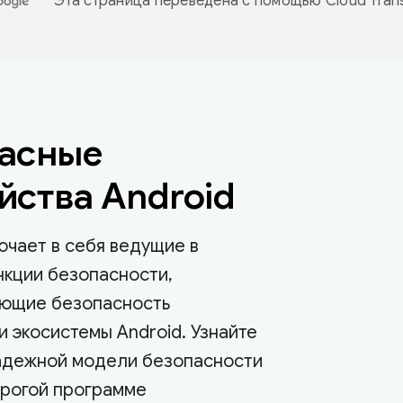
Эта страница переведена с помощью
Cloud Trans
асные
йства Android
ючает в себя ведущие в
нкции безопасности,
ющие безопасность
 экосистемы Android. Узнайте
адежной модели безопасности
трогой программе