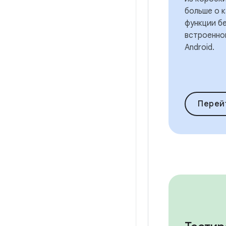
больше о 
функции б
встроенно
Android.
Перейти к об