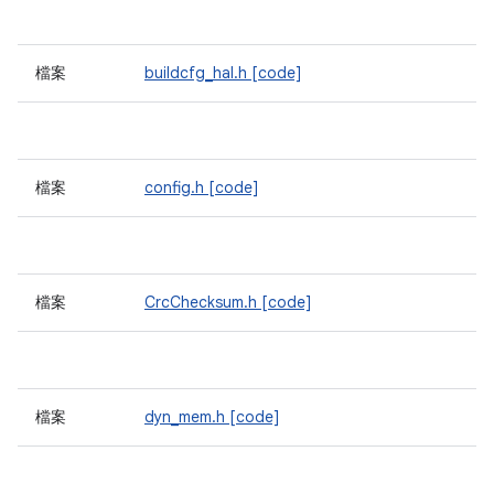
檔案
buildcfg_hal.h
[code]
檔案
config.h
[code]
檔案
CrcChecksum.h
[code]
檔案
dyn_mem.h
[code]