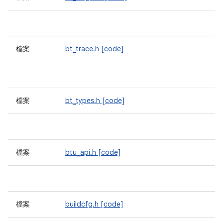
檔案
bt_trace.h
[code]
檔案
bt_types.h
[code]
檔案
btu_api.h
[code]
檔案
buildcfg.h
[code]