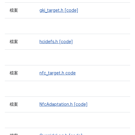
檔案
gki_target.h
[code]
檔案
hcidefs.h
[code]
檔案
nfc_target.h
code
檔案
NfcAdaptation.h
[code]