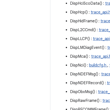
DispHciScoData() :
tr
DispHcp() :
trace_api.
DispHidFrame() :
trace
DispL2CCmd() :
trace_
DispLLCP() :
trace_api
DispLMDiagEvent() :
t
DispMca() :
trace_api.
DispNci() :
buildcfg.h
,
DispNDEFMsg() :
trac
DispNDEFRecord() :
t
DispObxMsg() :
trace_
DispRawFrame() :
trac
DispRFCOMMFrame() 