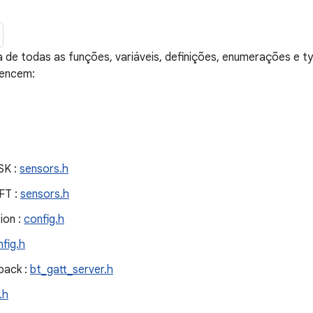
 de todas as funções, variáveis, definições, enumerações e t
tencem:
SK :
sensors.h
FT :
sensors.h
ion :
config.h
fig.h
back :
bt_gatt_server.h
.h