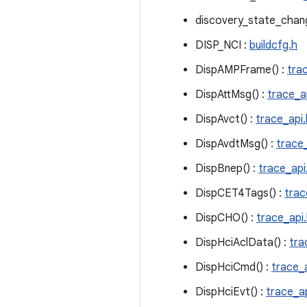
discovery_state_chan
DISP_NCI :
buildcfg.h
DispAMPFrame() :
tra
DispAttMsg() :
trace_a
DispAvct() :
trace_api.
DispAvdtMsg() :
trace_
DispBnep() :
trace_api
DispCET4Tags() :
trac
DispCHO() :
trace_api
DispHciAclData() :
tra
DispHciCmd() :
trace_
DispHciEvt() :
trace_ap