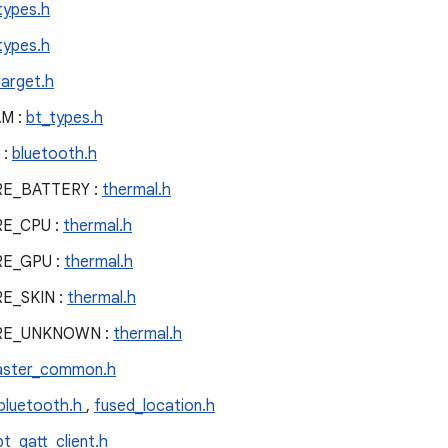
types.h
types.h
target.h
M :
bt_types.h
 :
bluetooth.h
E_BATTERY :
thermal.h
E_CPU :
thermal.h
E_GPU :
thermal.h
E_SKIN :
thermal.h
RE_UNKNOWN :
thermal.h
aster_common.h
bluetooth.h
,
fused_location.h
bt_gatt_client.h