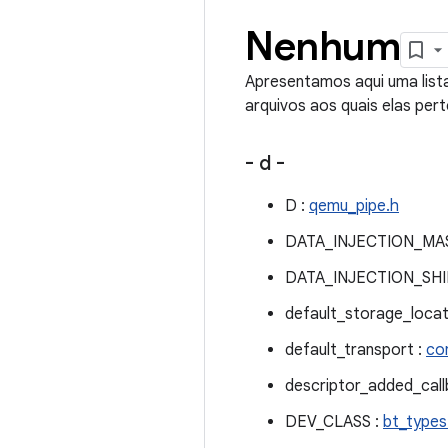
Nenhum
Apresentamos aqui uma lista
arquivos aos quais elas per
- d -
D :
qemu_pipe.h
DATA_INJECTION_MA
DATA_INJECTION_SHI
default_storage_locat
default_transport :
con
descriptor_added_call
DEV_CLASS :
bt_types