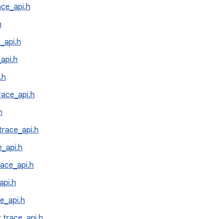
ace_api.h
h
_api.h
api.h
.h
race_api.h
h
trace_api.h
e_api.h
race_api.h
api.h
e_api.h
:
trace_api.h