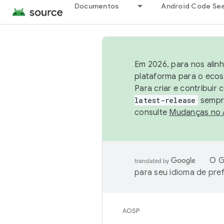
Documentos
Android Code Se
Em 2026, para nos alin
plataforma para o ecos
Para criar e contribuir
latest-release
sempre
consulte
Mudanças no
O G
para seu idioma de pre
AOSP