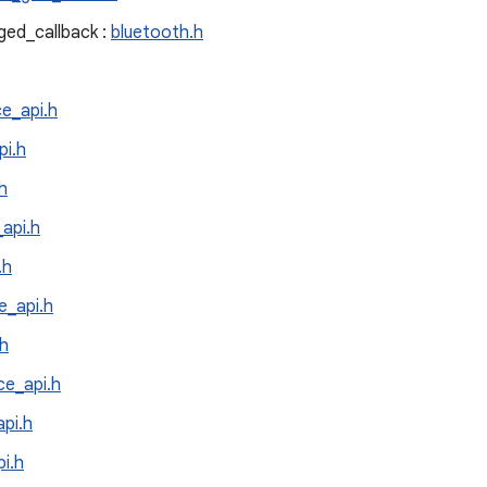
ged_callback :
bluetooth.h
ce_api.h
pi.h
h
api.h
.h
e_api.h
.h
ce_api.h
api.h
i.h