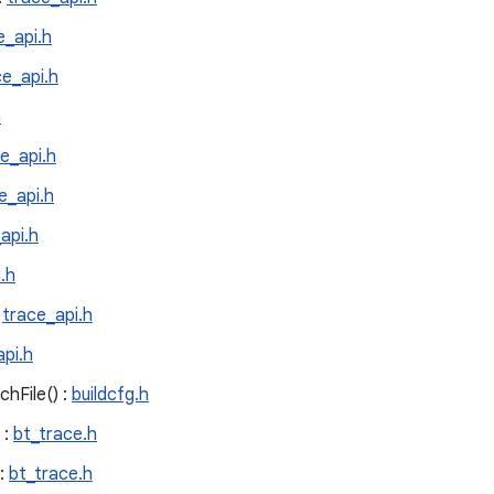
e_api.h
ce_api.h
h
e_api.h
e_api.h
api.h
.h
:
trace_api.h
api.h
hFile() :
buildcfg.h
 :
bt_trace.h
:
bt_trace.h