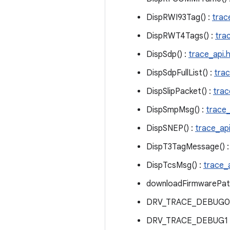
DispRWI93Tag() :
trac
DispRWT4Tags() :
tra
DispSdp() :
trace_api.
DispSdpFullList() :
trac
DispSlipPacket() :
trac
DispSmpMsg() :
trace_
DispSNEP() :
trace_api
DispT3TagMessage() 
DispTcsMsg() :
trace_
downloadFirmwarePatc
DRV_TRACE_DEBUG0
DRV_TRACE_DEBUG1 