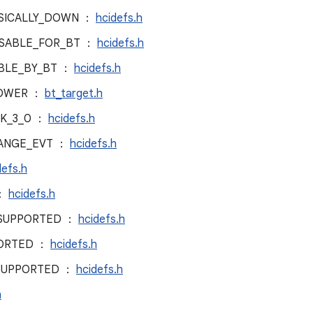
YSICALLY_DOWN ：
hcidefs.h
USABLE_FOR_BT ：
hcidefs.h
ABLE_BY_BT ：
hcidefs.h
LOWER ：
bt_target.h
SK_3_0 ：
hcidefs.h
HANGE_EVT ：
hcidefs.h
defs.h
 ：
hcidefs.h
_SUPPORTED ：
hcidefs.h
PORTED ：
hcidefs.h
_SUPPORTED ：
hcidefs.h
h