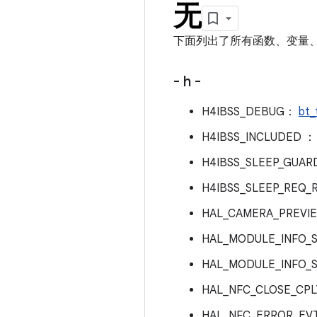
无
下面列出了所有函数、变量、定
- h -
H4IBSS_DEBUG：
bt_
H4IBSS_INCLUDED 
H4IBSS_SLEEP_GUAR
H4IBSS_SLEEP_REQ_
HAL_CAMERA_PREVI
HAL_MODULE_INFO_
HAL_MODULE_INFO_
HAL_NFC_CLOSE_CP
HAL_NFC_ERROR_EV