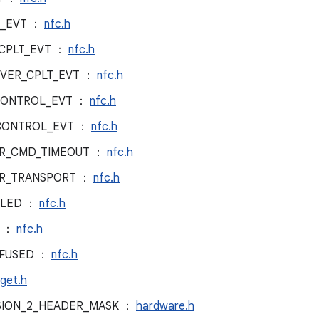
T_EVT ：
nfc.h
_CPLT_EVT ：
nfc.h
OVER_CPLT_EVT ：
nfc.h
CONTROL_EVT ：
nfc.h
CONTROL_EVT ：
nfc.h
RR_CMD_TIMEOUT ：
nfc.h
RR_TRANSPORT ：
nfc.h
ILED ：
nfc.h
K ：
nfc.h
EFUSED ：
nfc.h
rget.h
SION_2_HEADER_MASK ：
hardware.h