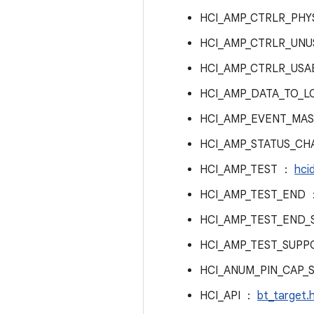
HCI_AMP_CTRLR_PH
HCI_AMP_CTRLR_UN
HCI_AMP_CTRLR_US
HCI_AMP_DATA_TO_
HCI_AMP_EVENT_MA
HCI_AMP_STATUS_C
HCI_AMP_TEST ：
hci
HCI_AMP_TEST_END
HCI_AMP_TEST_END
HCI_AMP_TEST_SUP
HCI_ANUM_PIN_CAP
HCI_API ：
bt_target.