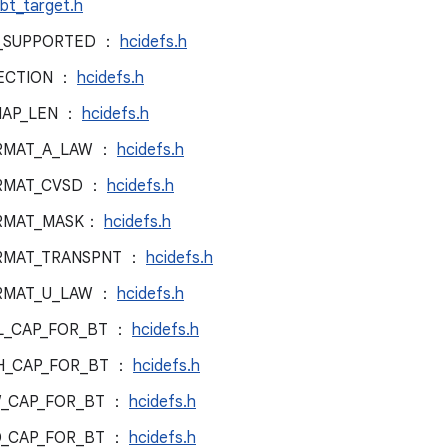
bt_target.h
_SUPPORTED ：
hcidefs.h
ECTION ：
hcidefs.h
MAP_LEN ：
hcidefs.h
ORMAT_A_LAW ：
hcidefs.h
ORMAT_CVSD ：
hcidefs.h
ORMAT_MASK：
hcidefs.h
ORMAT_TRANSPNT ：
hcidefs.h
ORMAT_U_LAW ：
hcidefs.h
L_CAP_FOR_BT ：
hcidefs.h
H_CAP_FOR_BT ：
hcidefs.h
W_CAP_FOR_BT ：
hcidefs.h
D_CAP_FOR_BT ：
hcidefs.h