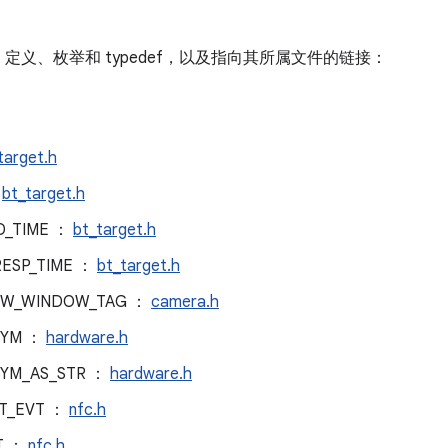
义、枚举和 typedef，以及指向其所属文件的链接：
target.h
：
bt_target.h
D_TIME ：
bt_target.h
RESP_TIME ：
bt_target.h
EW_WINDOW_TAG ：
camera.h
SYM ：
hardware.h
SYM_AS_STR ：
hardware.h
LT_EVT ：
nfc.h
T ：
nfc.h