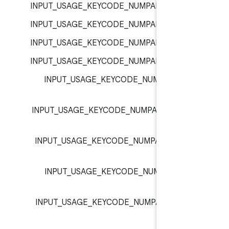
INPUT_USAGE_KEYCODE_NUMPAD_6 :
inp
INPUT_USAGE_KEYCODE_NUMPAD_7 :
inp
INPUT_USAGE_KEYCODE_NUMPAD_8 :
inp
INPUT_USAGE_KEYCODE_NUMPAD_9 :
inp
INPUT_USAGE_KEYCODE_NUMPAD_AD
inp
INPUT_USAGE_KEYCODE_NUMPAD_COMM
inp
INPUT_USAGE_KEYCODE_NUMPAD_DIVID
inp
INPUT_USAGE_KEYCODE_NUMPAD_DO
inp
INPUT_USAGE_KEYCODE_NUMPAD_ENTE
inp