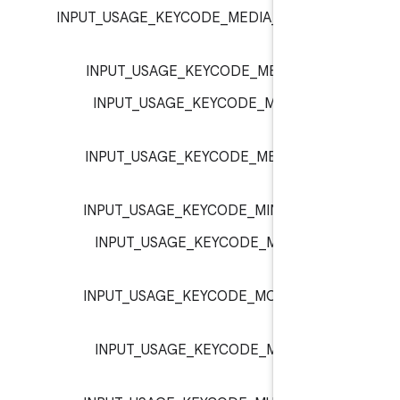
INPUT_USAGE_KEYCODE_MEDIA_TOP_M
:
inp
INPUT_USAGE_KEYCODE_MENU :
inp
INPUT_USAGE_KEYCODE_META_LEF
inp
INPUT_USAGE_KEYCODE_META_RIGH
inp
INPUT_USAGE_KEYCODE_MINUS :
inp
INPUT_USAGE_KEYCODE_MOVE_EN
inp
INPUT_USAGE_KEYCODE_MOVE_HOM
inp
INPUT_USAGE_KEYCODE_MUHENKA
inp