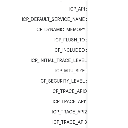
ICP_API :
bt_targe
ICP_DEFAULT_SERVICE_NAME :
bt_targe
ICP_DYNAMIC_MEMORY :
dyn_me
ICP_FLUSH_TO :
bt_targe
ICP_INCLUDED :
bt_targe
ICP_INITIAL_TRACE_LEVEL :
bt_trac
ICP_MTU_SIZE :
bt_targe
ICP_SECURITY_LEVEL :
bt_targe
ICP_TRACE_API0 :
bt_trac
ICP_TRACE_API1 :
bt_trac
ICP_TRACE_API2 :
bt_trac
ICP_TRACE_API3 :
bt_trac