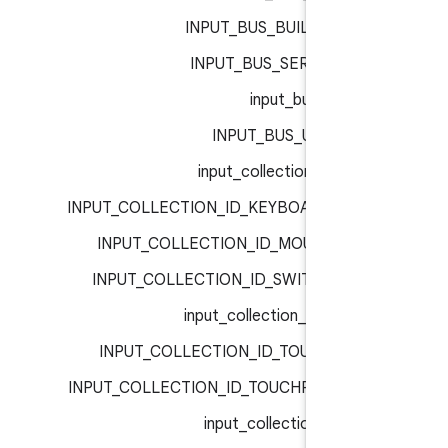
INPUT_BUS_BUILTIN :
inp
INPUT_BUS_SERIAL :
inp
input_bus_t :
inp
INPUT_BUS_USB :
inp
input_collection_id :
inp
INPUT_COLLECTION_ID_KEYBOARD :
inp
INPUT_COLLECTION_ID_MOUSE :
inp
INPUT_COLLECTION_ID_SWITCH :
inp
input_collection_id_t :
inp
INPUT_COLLECTION_ID_TOUCH :
inp
INPUT_COLLECTION_ID_TOUCHPAD :
inp
input_collection_t :
inp