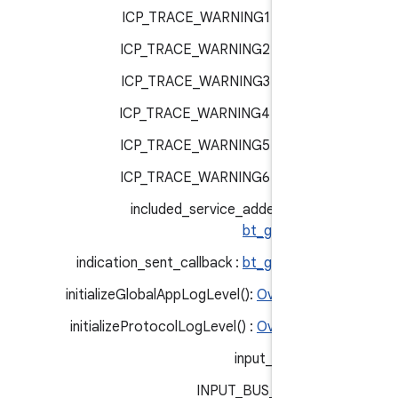
ICP_TRACE_WARNING1 :
bt_trac
ICP_TRACE_WARNING2 :
bt_trac
ICP_TRACE_WARNING3 :
bt_trac
ICP_TRACE_WARNING4 :
bt_trac
ICP_TRACE_WARNING5 :
bt_trac
ICP_TRACE_WARNING6 :
bt_trac
included_service_added_callbac
bt_gatt_serve
indication_sent_callback :
bt_gatt_serve
initializeGlobalAppLogLevel()‎:
OverrideLo
initializeProtocolLogLevel() :
OverrideLo
input_bus :
inp
INPUT_BUS_BT :
inp