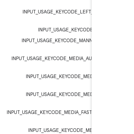
inp
INPUT_USAGE_KEYCODE_LEFT_BRACKE
inp
INPUT_USAGE_KEYCODE_M :
inp
INPUT_USAGE_KEYCODE_MANNER_MOD
inp
INPUT_USAGE_KEYCODE_MEDIA_AUDIO_TR
:
inp
INPUT_USAGE_KEYCODE_MEDIA_CLOS
inp
INPUT_USAGE_KEYCODE_MEDIA_EJEC
inp
INPUT_USAGE_KEYCODE_MEDIA_FAST_FORW
:
inp
INPUT_USAGE_KEYCODE_MEDIA_NEX