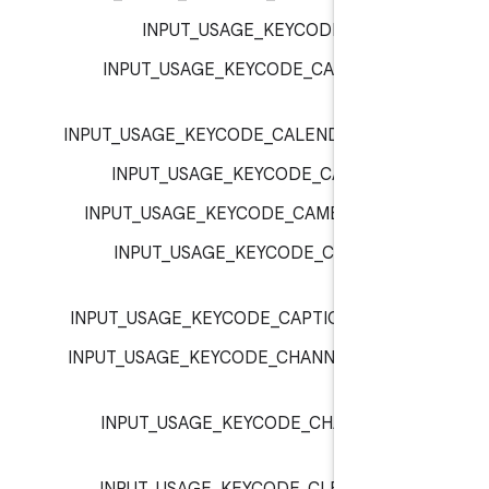
INPUT_USAGE_KEYCODE_C :
inp
INPUT_USAGE_KEYCODE_CALCULATO
inp
INPUT_USAGE_KEYCODE_CALENDAR :
inp
INPUT_USAGE_KEYCODE_CALL :
inp
INPUT_USAGE_KEYCODE_CAMERA :
inp
INPUT_USAGE_KEYCODE_CAPS_LOC
inp
INPUT_USAGE_KEYCODE_CAPTIONS :
inp
INPUT_USAGE_KEYCODE_CHANNEL_DOW
inp
INPUT_USAGE_KEYCODE_CHANNEL_U
inp