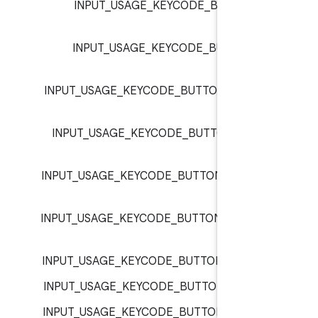
INPUT_USAGE_KEYCODE_BUTTON_R
inp
INPUT_USAGE_KEYCODE_BUTTON_R
inp
INPUT_USAGE_KEYCODE_BUTTON_SELEC
inp
INPUT_USAGE_KEYCODE_BUTTON_STAR
inp
INPUT_USAGE_KEYCODE_BUTTON_THUMB
inp
INPUT_USAGE_KEYCODE_BUTTON_THUMB
inp
INPUT_USAGE_KEYCODE_BUTTON_X :
inp
INPUT_USAGE_KEYCODE_BUTTON_Y :
inp
INPUT_USAGE_KEYCODE_BUTTON_Z :
inp