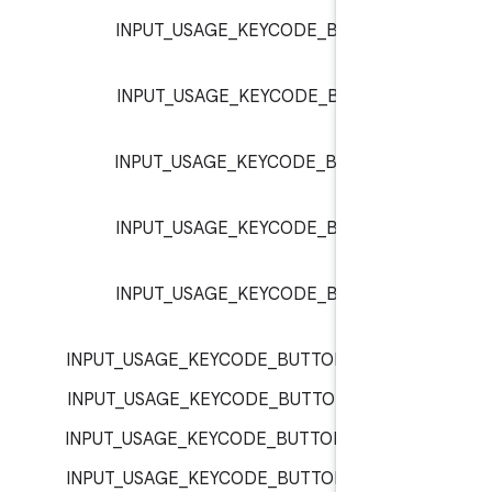
INPUT_USAGE_KEYCODE_BUTTON_1
inp
INPUT_USAGE_KEYCODE_BUTTON_1
inp
INPUT_USAGE_KEYCODE_BUTTON_1
inp
INPUT_USAGE_KEYCODE_BUTTON_1
inp
INPUT_USAGE_KEYCODE_BUTTON_1
inp
INPUT_USAGE_KEYCODE_BUTTON_2 :
inp
INPUT_USAGE_KEYCODE_BUTTON_3 :
inp
INPUT_USAGE_KEYCODE_BUTTON_4 :
inp
INPUT_USAGE_KEYCODE_BUTTON_5 :
inp