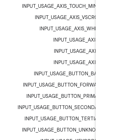
INPUT_USAGE_AXIS_TOUCH_MINOR :
inp
INPUT_USAGE_AXIS_VSCROLL :
inp
INPUT_USAGE_AXIS_WHEEL :
inp
INPUT_USAGE_AXIS_X :
inp
INPUT_USAGE_AXIS_Y :
inp
INPUT_USAGE_AXIS_Z :
inp
INPUT_USAGE_BUTTON_BACK :
inp
INPUT_USAGE_BUTTON_FORWARD :
inp
INPUT_USAGE_BUTTON_PRIMARY :
inp
INPUT_USAGE_BUTTON_SECONDARY :
inp
INPUT_USAGE_BUTTON_TERTIARY :
inp
INPUT_USAGE_BUTTON_UNKNOWN :
inp