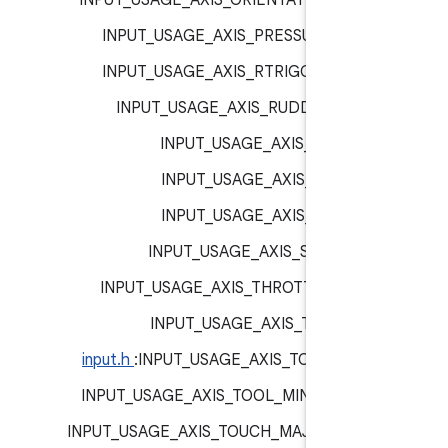
INPUT_USAGE_AXIS_ORIENTATION :
inp
INPUT_USAGE_AXIS_PRESSURE :
inp
INPUT_USAGE_AXIS_RTRIGGER :
inp
INPUT_USAGE_AXIS_RUDDER :
inp
INPUT_USAGE_AXIS_RX :
inp
INPUT_USAGE_AXIS_RY :
inp
INPUT_USAGE_AXIS_RZ :
inp
INPUT_USAGE_AXIS_SIZE :
inp
INPUT_USAGE_AXIS_THROTTLE :
inp
INPUT_USAGE_AXIS_TILT :
inp
INPUT_USAGE_AXIS_TOOL_MA:‏
input.h
INPUT_USAGE_AXIS_TOOL_MINOR :
inp
INPUT_USAGE_AXIS_TOUCH_MAJOR :
inp