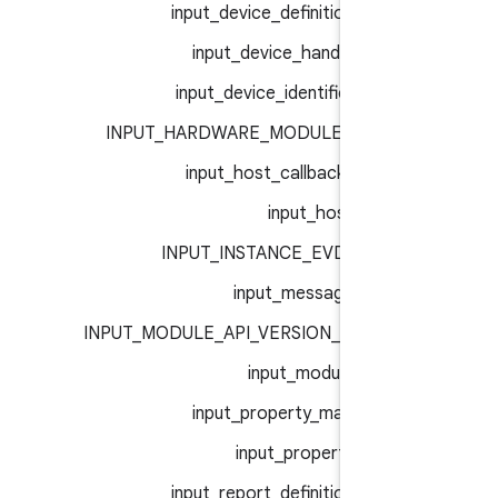
input_device_definition_t :
inp
input_device_handle_t :
inp
input_device_identifier_t :
inp
INPUT_HARDWARE_MODULE_ID :
inp
input_host_callbacks_t :
inp
input_host_t :
inp
INPUT_INSTANCE_EVDEV :
inp
input_message_t :
inp
INPUT_MODULE_API_VERSION_1_0 :
inp
input_module_t :
inp
input_property_map_t :
inp
input_property_t :
inp
input_report_definition_t :
inp