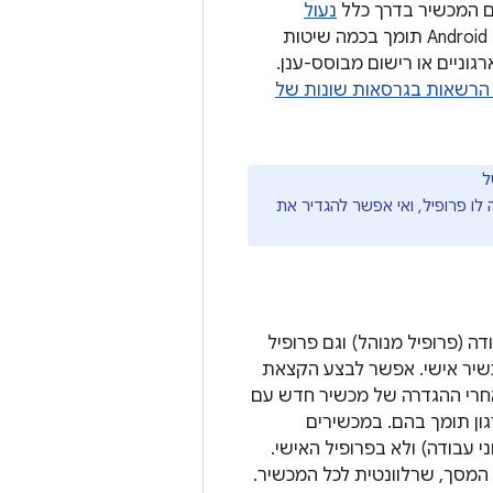
 המכשיר בדרך כלל
נעול
, כמו קיוסקים לצ'ק-אין או שילוט דיגיטלי. ‫Android תומך בכמה שיטות
שום מבוסס קוד QR, רישום מבוסס NFC, חשבונות ארגוניים או רישום מבוסס-ענן.
הרשאות בגרסאות שונות של
ל
ו פרופיל, ואי אפשר להגדיר את
(פרופיל מנוהל) וגם פרופיל
כשיר אישי. אפשר לבצע הקצאת
אחרי ההגדרה של מכשיר חדש עם
ון תומך בהם. במכשירים
קציות ונתוני עבודה) ולא בפרופיל האישי.
 המסך, שרלוונטית לכל המכשיר.