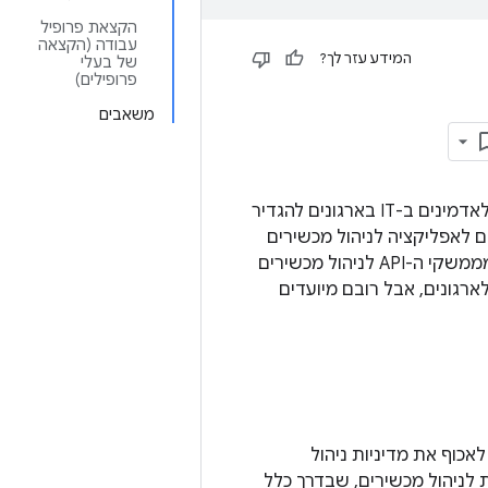
הקצאת פרופיל
עבודה (הקצאה
המידע עזר לך?
של בעלי
פרופילים)
משאבים
מכשירים עם Android מגרסה 5.0 ואילך תומכים במצבי ניהול מכשירים, שמאפשרים לאדמינים ב-IT בארגונים להגדיר
ם לאפליקציה לניהול מכשירים
יהיו תלויים בסוג מצב הניהול שבו נעשה שימוש לצורך ההרשמה. יכול להיות שלחלק מממשקי ה-API לניהול מכשירים
שים גם מחוץ לארגונים, אבל רובם מיועדים
An משתמש באפליקציית בקר לניהול מדיניות מכשירים (DPC) כדי לאכוף את מדיניות ניהול
לניהול מכשירים, שבדרך כלל