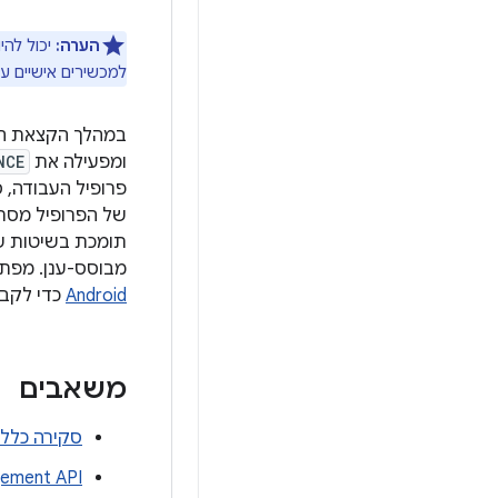
הערה:
יכול להי
למכשירים אישיים עם
ומפעילה את
NCE
פרופיל העבודה, 
של הפרופיל מסתיימת 
מבוסס-ענן. מפתחים של פת
Android
כדי לקבל
משאבים
סקירה כללית למפת
anagement API