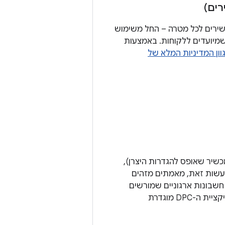
ים)
יר מכשירים לכל מטרה – החל משימוש
 שמיועדים ללקוחות. באמצעות
וון המדיניות המלא של
יר שאופס להגדרות היצרן),
לעשות זאת, מאמתים מזהים
ייעודית של חשבונות ארגוניים שמורשים
לרשום מכשירים. אחרי שהקצאת ההרשאות לבעלי המכשיר מסתיימת בהצלחה, אפליקציית ה-DPC מוגדרת