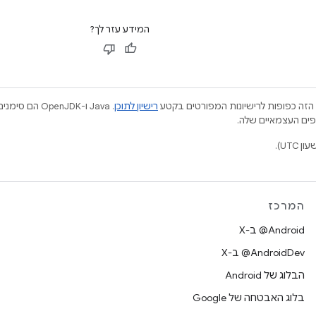
המידע עזר לך?
הזה כפופות לרישיונות המפורטים בקטע
רישיון לתוכן
.‏ Java ו-JDK
המרכז
‫‎@Android ב-X
‫‎@AndroidDev ב-X
הבלוג של Android
בלוג האבטחה של Google