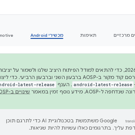
ם מרכזיים
תאימות
מכשירי Android
motive
החל משנת 2026, כדי להתאים למודל הפיתוח היציב שלנו ולשמור על
android-latest-release
. הענף
ndroid-latest-release
ל-AOSP. מידע נוסף זמין במאמר
שינויים ב-AOSP
‫Google משתמשת בטכנולוגיית AI כדי לתרגם תוכן
ת עליך. בתרגומים כאלו עשויות להיות שגיאות.