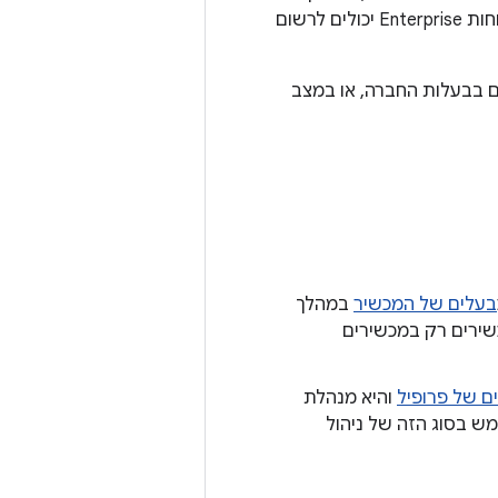
כוללים אפליקציה של מדיניות מכשירים (DPC) במכשיר ומסוף EMM מבוסס-ענן. לקוחות Enterprise יכולים לרשום
שירים בבעלות החברה, או במצב
בעלים של המכשיר
במהלך
שירים רק במכשירים
ם של פרופיל
והיא מנהלת
מש בסוג הזה של ניהול