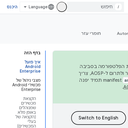
/
היכנס
Auto
חומרי עזר
בדף הזה
איך פועל
 יציבות הפלטפורמה בסביבה
Android
Enterprise
העסקית, נפרסם קוד מקור ב-AOSP ברבעון השני וברבעון הרביעי. כדי ליצור ולתרום ל-AOSP, צריך
a
manifest תמיד יפנה
מצבי ניהול של
מכשירי Android
.
Enterprise
הקצאת
מכשירים
שמנוהלים
באופן מלא
(הקצאה של
בעלי
המכשירים)