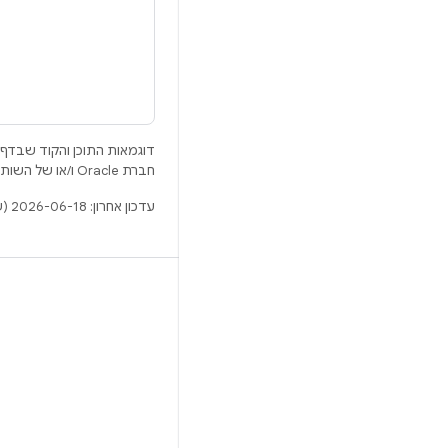
דוגמאות התוכן והקוד שבדף 
חברת Oracle ו/או של השותפים העצמאיים שלה.
עדכון אחרון: 2026-06-18 (שעון UTC).
BUILD
מאגר Android
דרישות
להסבר על ההורדה
תצוגה מקדימה של הקודים הבינאריים