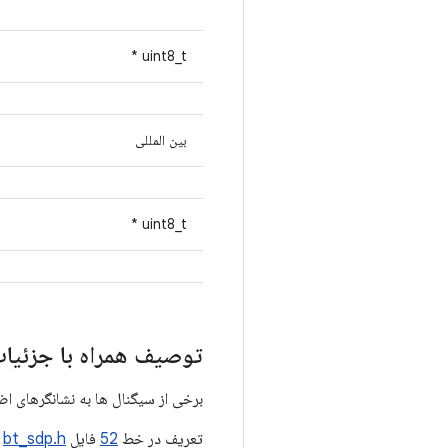
uint8_t *
بین المللی
uint8_t *
توصیف همراه با جزئیا
برخی از سیگنال ها به نشانگرهای اض
تعریف در خط
52
فایل
bt_sdp.h
.