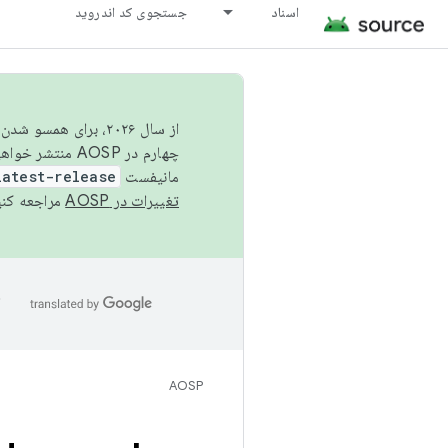
اسناد
جستجوی کد اندروید
از سال ۲۰۲۶، برای ه
چهارم در AOSP منتشر خواهیم کرد. برای ساخت و مشارکت در AOSP،
مانیفست
latest-release
تغییرات در AOSP
مراجعه کنی
ا
AOSP