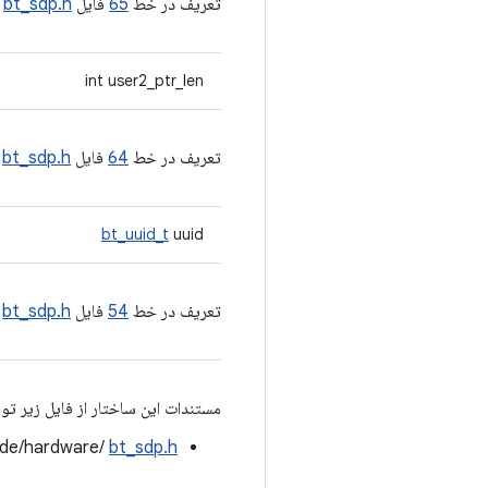
تعریف در خط
65
فایل
bt_sdp.h
.
int user2_ptr_len
تعریف در خط
64
فایل
bt_sdp.h
.
bt_uuid_t
uuid
تعریف در خط
54
فایل
bt_sdp.h
.
مستندات این ساختار از فایل زیر تو
ude/hardware/
bt_sdp.h