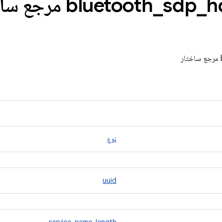
bluetooth
_
sdp
_
h
نوع
uuid