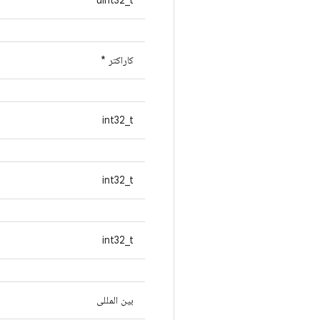
uint32_t
کاراکتر *
int32_t
int32_t
int32_t
بین المللی