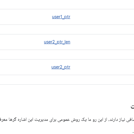
user1_ptr
user2_ptr_len
user2_ptr
ت
افی نیاز دارند، از این رو ما یک روش عمومی برای مدیریت این اشاره گرها معر