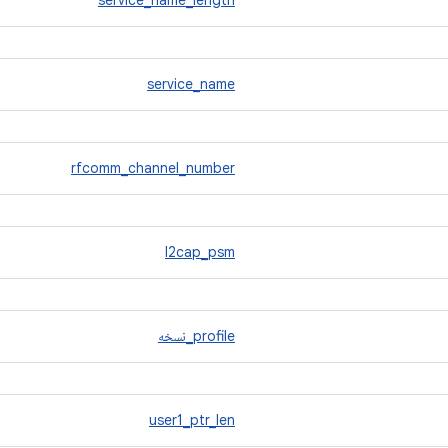
service_name_length
service_name
rfcomm_channel_number
l2cap_psm
profile_نسخه
user1_ptr_len