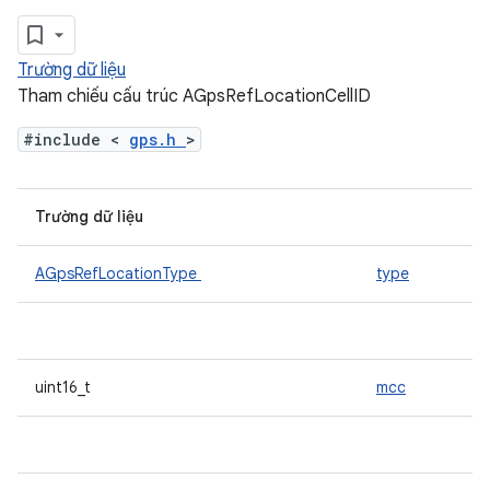
Trường dữ liệu
Tham chiếu cấu trúc AGpsRefLocationCellID
#include <
gps.h
>
Trường dữ liệu
AGpsRefLocationType
type
uint16_t
mcc