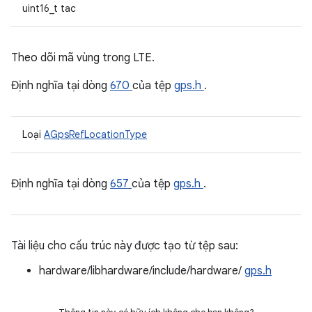
uint16_t tac
Theo dõi mã vùng trong LTE.
Định nghĩa tại dòng
670
của tệp
gps.h
.
Loại
AGpsRefLocationType
Định nghĩa tại dòng
657
của tệp
gps.h
.
Tài liệu cho cấu trúc này được tạo từ tệp sau:
hardware/libhardware/include/hardware/
gps.h