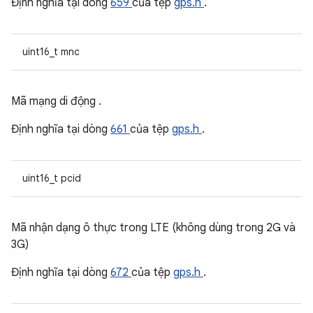
Định nghĩa tại dòng
659
của tệp
gps.h
.
uint16_t mnc
Mã mạng di động .
Định nghĩa tại dòng
661
của tệp
gps.h
.
uint16_t pcid
Mã nhận dạng ô thực trong LTE (không dùng trong 2G và
3G)
Định nghĩa tại dòng
672
của tệp
gps.h
.