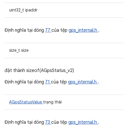
uint32_t ipaddr
Định nghĩa tại dòng
77
của tệp
gps_internal.h
.
size_t size
đặt thành sizeof(AGpsStatus_v2)
Định nghĩa tại dòng
71
của tệp
gps_internal.h
.
AGpsStatusValue
trạng thái
Định nghĩa tại dòng
73
của tệp
gps_internal.h
.