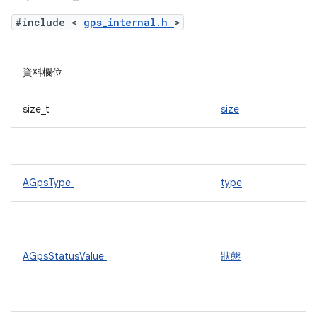
#include <
gps_internal.h
>
資料欄位
size_t
size
AGpsType
type
AGpsStatusValue
狀態