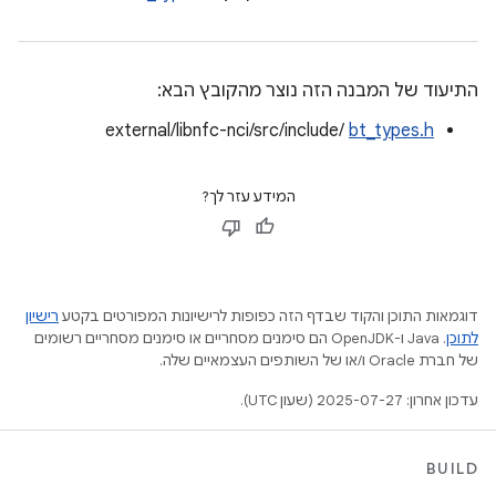
התיעוד של המבנה הזה נוצר מהקובץ הבא:
external/libnfc-nci/src/include/
bt_types.h
המידע עזר לך?
דוגמאות התוכן והקוד שבדף הזה כפופות לרישיונות המפורטים בקטע
רישיון
לתוכן
.‏ Java ו-OpenJDK הם סימנים מסחריים או סימנים מסחריים רשומים
של חברת Oracle ו/או של השותפים העצמאיים שלה.
עדכון אחרון: 2025-07-27 (שעון UTC).
BUILD