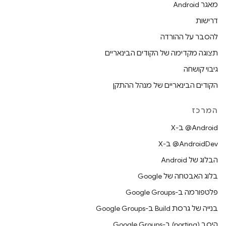
מאגר Android
דרישות
להסבר על ההורדה
תצוגה מקדימה של הקודים הבינאריים
גיבוי קושחה
הקודים הבינאריים של מנהל ההתקן
המרכז
‫‎@Android ב-X
‫‎@AndroidDev ב-X
הבלוג של Android
בלוג האבטחה של Google
פלטפורמה ב-Google Groups
בנייה של גרסת Build ב-Google Groups
היסב (porting) ב-Google Groups