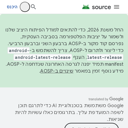
היכנס
החל משנת 2026, כדי להתאים למודל הפיתוח היציב שלנו
ולשמור על יציבות הפלטפורמה בסביבה העסקית,
נפרסם קוד מקור ב-AOSP ברבעון השני וברבעון הרביעי.
כדי ליצור ולתרום ל-AOSP, צריך להשתמש ב-
android-
latest-release
. הענף
android-latest-release
manifest תמיד יפנה לגרסה האחרונה שנדחפה ל-AOSP.
מידע נוסף זמין במאמר
שינויים ב-AOSP
.
‫Google משתמשת בטכנולוגיית AI כדי לתרגם תוכן
לשפה המועדפת עליך. בתרגומים כאלו עשויות להיות
שגיאות.