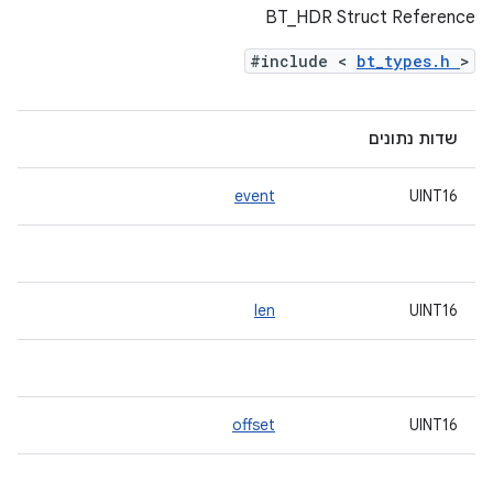
BT_HDR Struct Reference
#include <
bt_types.h
>
שדות נתונים
event
UINT16
len
UINT16
offset
UINT16