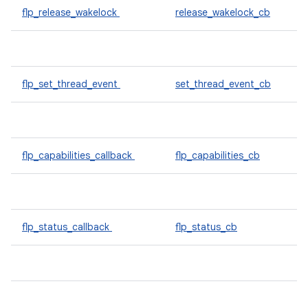
flp_release_wakelock
release_wakelock_cb
flp_set_thread_event
set_thread_event_cb
flp_capabilities_callback
flp_capabilities_cb
flp_status_callback
flp_status_cb