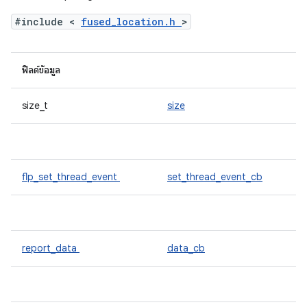
#include <
fused_location.h
>
ฟิลด์ข้อมูล
size_t
size
flp_set_thread_event
set_thread_event_cb
report_data
data_cb