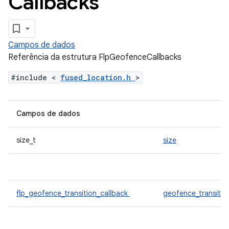
Callbacks
Campos de dados
Referência da estrutura FlpGeofenceCallbacks
#include <
fused_location.h
>
Campos de dados
size_t
size
flp_geofence_transition_callback
geofence_transitio