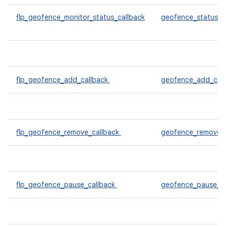
flp_geofence_monitor_status_callback
geofence_status_c
flp_geofence_add_callback
geofence_add_call
flp_geofence_remove_callback
geofence_remove_c
flp_geofence_pause_callback
geofence_pause_ca