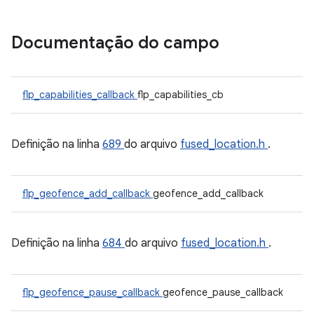
Documentação do campo
flp_capabilities_callback
flp_capabilities_cb
Definição na linha
689
do arquivo
fused_location.h
.
flp_geofence_add_callback
geofence_add_callback
Definição na linha
684
do arquivo
fused_location.h
.
flp_geofence_pause_callback
geofence_pause_callback