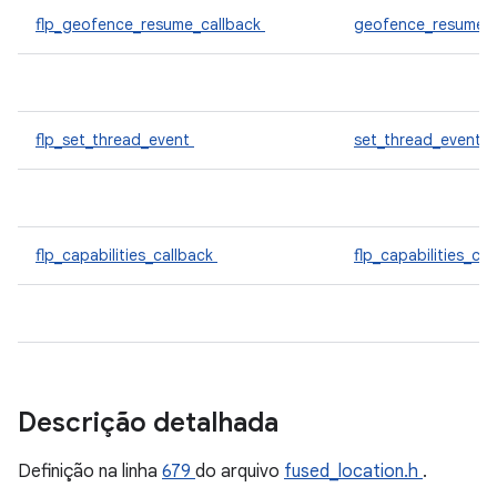
flp_geofence_resume_callback
geofence_resume_c
flp_set_thread_event
set_thread_event_
flp_capabilities_callback
flp_capabilities_cb
Descrição detalhada
Definição na linha
679
do arquivo
fused_location.h
.