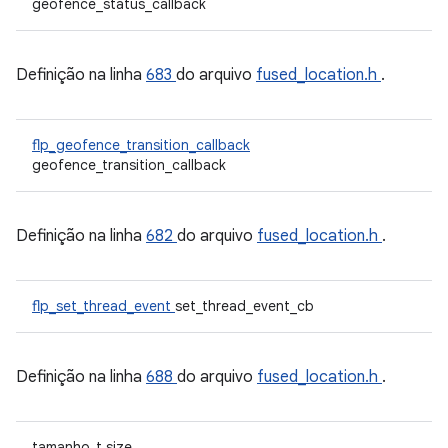
geofence_status_callback
Definição na linha
683
do arquivo
fused_location.h
.
flp_geofence_transition_callback
geofence_transition_callback
Definição na linha
682
do arquivo
fused_location.h
.
flp_set_thread_event
set_thread_event_cb
Definição na linha
688
do arquivo
fused_location.h
.
tamanho_t size