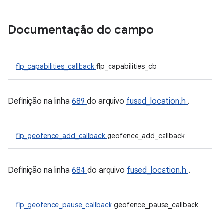
Documentação do campo
flp_capabilities_callback
flp_capabilities_cb
Definição na linha
689
do arquivo
fused_location.h
.
flp_geofence_add_callback
geofence_add_callback
Definição na linha
684
do arquivo
fused_location.h
.
flp_geofence_pause_callback
geofence_pause_callback