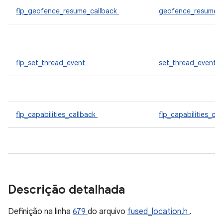
flp_geofence_resume_callback
geofence_resume_c
flp_set_thread_event
set_thread_event_
flp_capabilities_callback
flp_capabilities_cb
Descrição detalhada
Definição na linha
679
do arquivo
fused_location.h
.