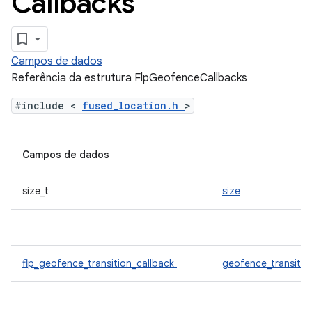
Callbacks
Campos de dados
Referência da estrutura FlpGeofenceCallbacks
#include <
fused_location.h
>
Campos de dados
size_t
size
flp_geofence_transition_callback
geofence_transitio