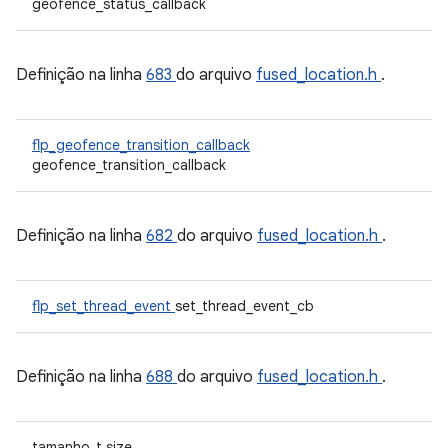
geofence_status_callback
Definição na linha
683
do arquivo
fused_location.h
.
flp_geofence_transition_callback
geofence_transition_callback
Definição na linha
682
do arquivo
fused_location.h
.
flp_set_thread_event
set_thread_event_cb
Definição na linha
688
do arquivo
fused_location.h
.
tamanho_t size