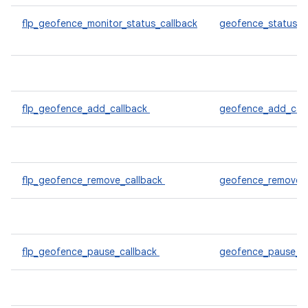
flp_geofence_monitor_status_callback
geofence_status_c
flp_geofence_add_callback
geofence_add_call
flp_geofence_remove_callback
geofence_remove_c
flp_geofence_pause_callback
geofence_pause_ca