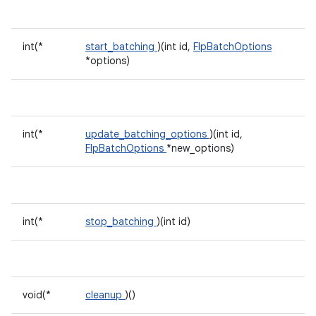
int(*
start_batching
)(int id,
FlpBatchOptions
*options)
int(*
update_batching_options
)(int id,
FlpBatchOptions
*new_options)
int(*
stop_batching
)(int id)
void(*
cleanup
)()