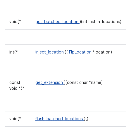
void(*
get_batched_location
)(int last_n_locations)
int(*
inject_location
)(
FlpLocation
*location)
const
get_extension
)(const char *name)
void *(*
void(*
flush_batched_locations
)()