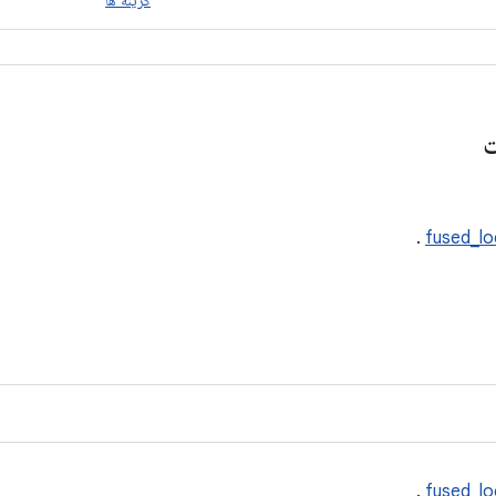
گزینه ها
ت
.
fused_lo
.
fused_lo