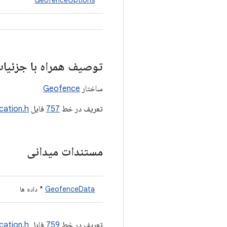
*
GeofenceOptions
توصیف همراه با جزئیا
ساختار
Geofence
تعریف در خط
757
فایل
cation.h
مستندات میدانی
GeofenceData
* داده ها
تعریف در خط
759
فایل
cation.h