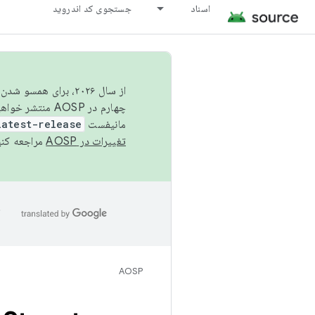
اسناد
جستجوی کد اندروید
از سال ۲۰۲۶، برای ه
چهارم در AOSP منتشر خواهیم کرد. برای ساخت و مشارکت در AOSP،
مانیفست
latest-release
تغییرات در AOSP
مراجعه کنی
ا
AOSP