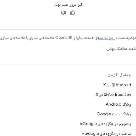
این مرور مفید بود؟
ی توصیف‌شده در
پروانه محتوا
هستند. جاوا و OpenJDK علامت‌های تجاری یا علامت‌های تجاری ثبت‌شده Oracle و/یا وابسته‌های آن هستند.
متصل کردن
‫‎@Android در X
‫‎@AndroidDev در X
وبلاگ Android
وبلاگ امنیت Google
پلتفورم در «گروه‌های Google»
ساخت در «گروه‌های Google»