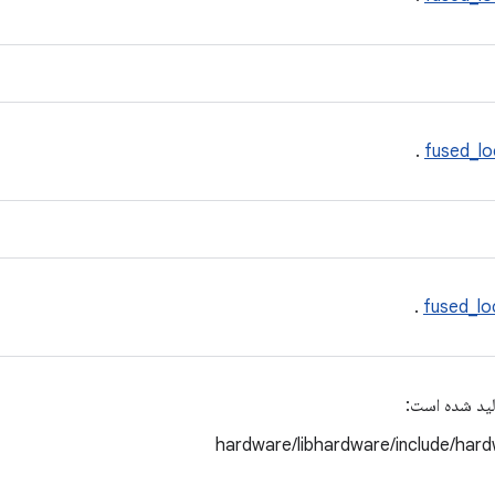
.
fused_lo
.
fused_lo
لید شده است:
hardware/libhardware/include/har