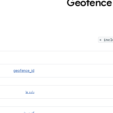
>
geofence_id
داده ها