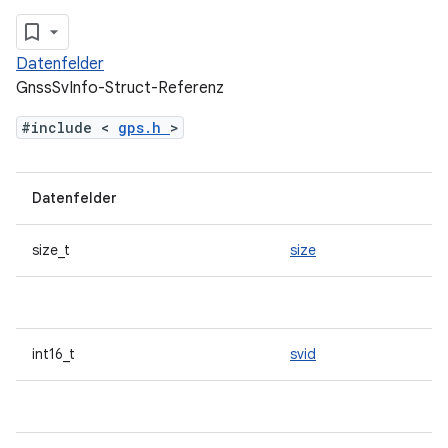
Datenfelder
GnssSvInfo-Struct-Referenz
#include <
gps.h
>
Datenfelder
size_t
size
int16_t
svid