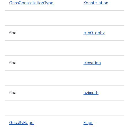
GnssConstellationType
Konstellation
float
c_n0_dbhz
float
elevation
float
azimuth
GnssSvFlags
Flags