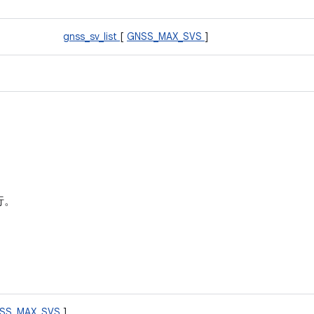
gnss_sv_list
[
GNSS_MAX_SVS
]
行。
SS_MAX_SVS
]