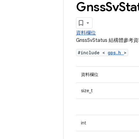
Gnss
Sv
St
資料欄位
GnssSvStatus 結構體參考
#include <
gps.h
>
資料欄位
size_t
int