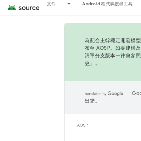
文件
Android 程式碼搜尋工具
為配合主幹穩定開發模型，
布至 AOSP。如要建構及
清單分支版本一律會參照推
更
」。
Go
出錯。
AOSP