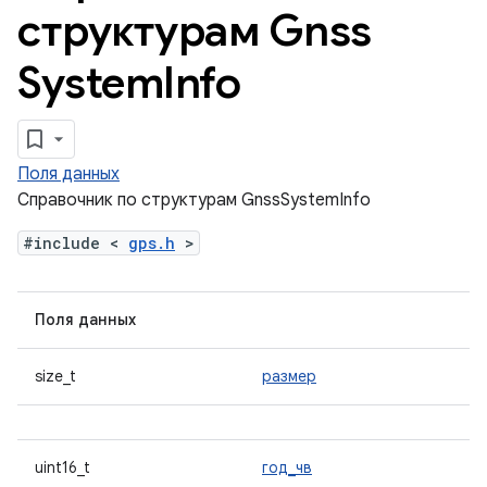
структурам Gnss
System
Info
Поля данных
Справочник по структурам GnssSystemInfo
#include <
gps.h
>
Поля данных
size_t
размер
uint16_t
год_чв