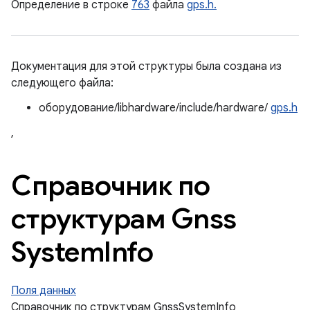
Определение в строке
763
файла
gps.h.
Документация для этой структуры была создана из
следующего файла:
оборудование/libhardware/include/hardware/
gps.h
,
Справочник по
структурам Gnss
System
Info
Поля данных
Справочник по структурам GnssSystemInfo