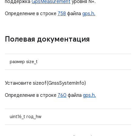
поддержка
GpsMeasurement
уровня N+.
Определение в строке
758
файла
gps.h.
Полевая документация
размер size_t
Установите sizeof(GnssSystemInfo)
Определение в строке
760
файла
gps.h.
uint16_t год_hw