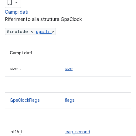
Campi dati
Riferimento alla struttura GpsClock
#include <
gps.h
>
Campi dati
size_t
size
GpsClockFlags
flags
int16_t
leap_second