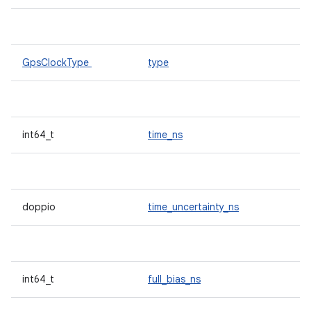
GpsClockType
type
int64_t
time_ns
doppio
time_uncertainty_ns
int64_t
full_bias_ns