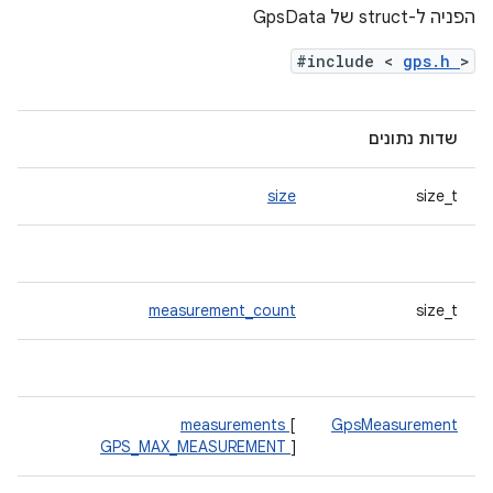
הפניה ל-struct של GpsData
#include <
gps.h
>
שדות נתונים
size
size_t
measurement_count
size_t
measurements
[
GpsMeasurement
GPS_MAX_MEASUREMENT
]