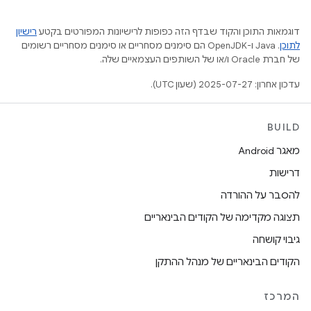
דוגמאות התוכן והקוד שבדף הזה כפופות לרישיונות המפורטים בקטע
רישיון
לתוכן
.‏ Java ו-OpenJDK הם סימנים מסחריים או סימנים מסחריים רשומים
של חברת Oracle ו/או של השותפים העצמאיים שלה.
עדכון אחרון: 2025-07-27 (שעון UTC).
BUILD
מאגר Android
דרישות
להסבר על ההורדה
תצוגה מקדימה של הקודים הבינאריים
גיבוי קושחה
הקודים הבינאריים של מנהל ההתקן
המרכז