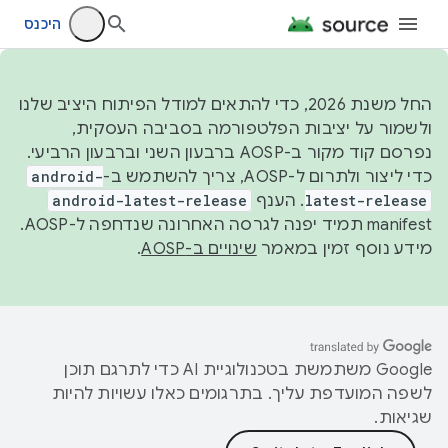
היכנס
החל משנת 2026, כדי להתאים למודל הפיתוח היציב שלנו
ולשמור על יציבות הפלטפורמה בסביבה העסקית,
נפרסם קוד מקור ב-AOSP ברבעון השני וברבעון הרביעי.
כדי ליצור ולתרום ל-AOSP, צריך להשתמש ב-
android-
latest-release
. הענף
android-latest-release
manifest תמיד יפנה לגרסה האחרונה שנדחפה ל-AOSP.
מידע נוסף זמין במאמר
שינויים ב-AOSP
.
‫Google משתמשת בטכנולוגיית AI כדי לתרגם תוכן
לשפה המועדפת עליך. בתרגומים כאלו עשויות להיות
שגיאות.