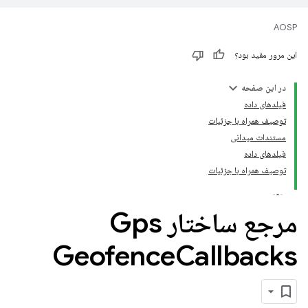
AOSP
این مرور مفید بود؟
در این صفحه
فیلدهای داده
توصیف همراه با جزئیات
مستندات میدانی
فیلدهای داده
توصیف همراه با جزئیات
مرجع ساختار Gps
Geofence
Callbacks