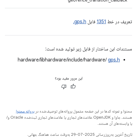
geofence_transition_callback
تعریف در خط
1351
فایل
gps.h.
مستندات این ساختار از فایل زیر تولید شده است:
hardware/libhardware/include/hardware/
gps.h
این مرور مفید بود؟
محتوا و نمونه کدها در این صفحه مشمول پروانه‌های توصیف‌شده در
پروانه محتوا
هستند. جاوا و OpenJDK علامت‌های تجاری یا علامت‌های تجاری ثبت‌شده Oracle و/
یا وابسته‌های آن هستند.
تاریخ آخرین به‌روزرسانی 2025-07-29 به‌وقت ساعت هماهنگ جهانی.