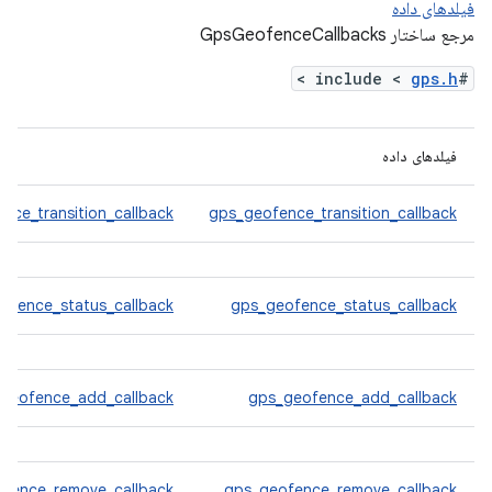
فیلدهای داده
مرجع ساختار GpsGeofenceCallbacks
>
gps.h
#include <
فیلدهای داده
nce_transition_callback
gps_geofence_transition_callback
ofence_status_callback
gps_geofence_status_callback
geofence_add_callback
gps_geofence_add_callback
ofence_remove_callback
gps_geofence_remove_callback