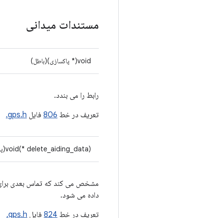
مستندات میدانی
void(* پاکسازی)(باطل)
رابط را می بندد.
تعریف در خط
806
فایل
gps.h.
void(* delete_aiding_data)(پرچم های
داده می شود.
تعریف در خط
824
فایل
gps.h.