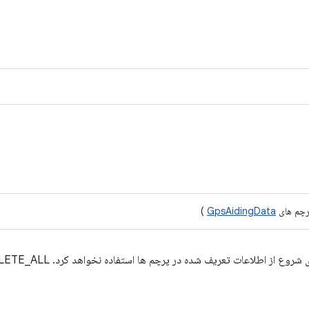
)
GpsAidingData