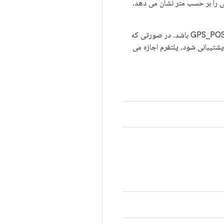
می دهد. preferred_accuracy دقت اصلاح درخواستی را بر حسب متر نشان می دهد.
پارامتر "mode" باید یکی از GPS_POSITION_MODE_MS_BASED یا GPS_POSITION_MODE_STANDALONE باشد. در صورتی که
GPS_POSITION_MODE_MS_ASSIS ارسال شده باشد و GPS_POSITION_MODE_MS_BASED پشتیبانی شود، پلتفرم اجازه می