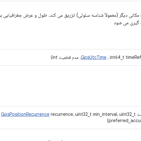
یت مکانی دیگر (معمولاً شناسه سلولی) تزریق می کند. طول و عرض جغرافیایی 
ه گیری می شود
int64_t tim، عدم قطعیت int)
GpsUtcTime
،
GpsPositionRecurrence
recurrence، uint32_t min_interval، uint32_t
preferred_accur