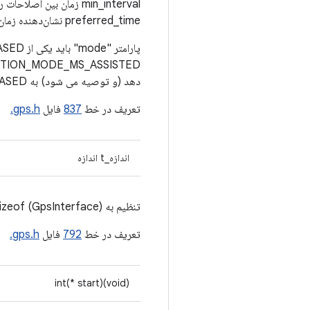
preferred_time نشان‌دهنده زمان درخواستی برای رفع مشکل در میلی‌ثانیه است.
دهد (و توصیه می شود) به GPS_POSITION_MODE_MS_BASED برگردد.
تعریف در خط
837
فایل
gps.h.
اندازه_t اندازه
تنظیم به sizeof (GpsInterface)
تعریف در خط
792
فایل
gps.h.
int(* start)(void)