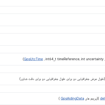
GpsUtcTime
، int64_t timeReference، int uncertainty)
طول عرض جغرافیایی دو برابر، طول جغرافیایی دو برابر، دقت شناور)
de
)(پرچم های
GpsAidingData
)