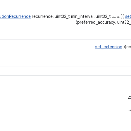
se
)( حالت
recurrence، uint32_t min_interval، uint32_t
itionRecurrence
preferred_accuracy، uint32_
get_extension
)(co
ت