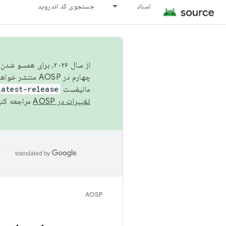
اسناد
جستجوی کد اندروید
از سال ۲۰۲۶، برای ه
چهارم در AOSP منتشر خواهیم کرد. برای ساخت و مشارکت در AOSP،
مانیفست
latest-release
تغییرات در AOSP
مراجعه کنی
ا
AOSP