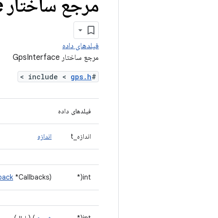
مرجع ساختار Gps
e
فیلدهای داده
مرجع ساختار GpsInterface
>
gps.h
#include <
فیلدهای داده
اندازه_t
اندازه
back
*Callbacks)
int(*