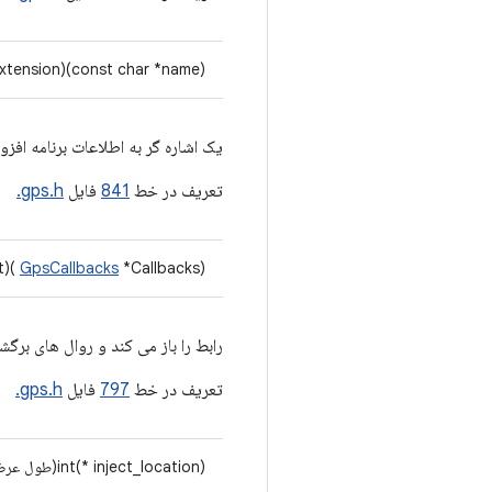
xtension)(const char *name)
یک اشاره گر به اطلاعات برنامه افزو
تعریف در خط
841
فایل
gps.h.
it)(
GpsCallbacks
*Callbacks)
رابط را باز می کند و روال های برگش
تعریف در خط
797
فایل
gps.h.
int(* inject_location)(طول عرض جغرافیایی دو برابر، طول جغرافیایی دو برابر، دقت شناور)