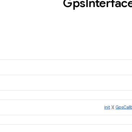
Interfac
init
)(
GpsCall