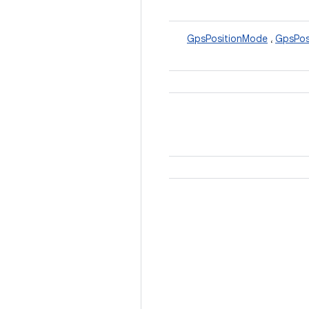
GpsPositionMode
،
GpsPos