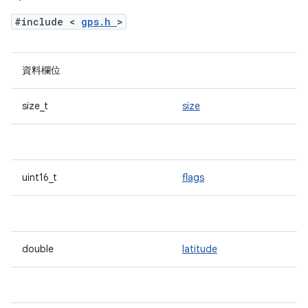
#include <
gps.h
>
資料欄位
size_t
size
uint16_t
flags
double
latitude